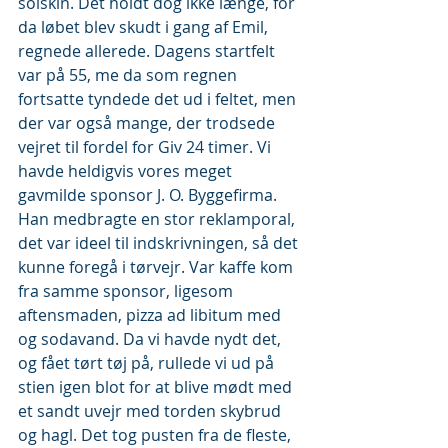
solskin. Det holdt dog ikke længe, for 
da løbet blev skudt i gang af Emil, 
regnede allerede. Dagens startfelt 
var på 55, me da som regnen 
fortsatte tyndede det ud i feltet, men 
der var også mange, der trodsede 
vejret til fordel for Giv 24 timer. Vi 
havde heldigvis vores meget 
gavmilde sponsor J. O. Byggefirma. 
Han medbragte en stor reklamporal, 
det var ideel til indskrivningen, så det 
kunne foregå i tørvejr. Var kaffe kom 
fra samme sponsor, ligesom 
aftensmaden, pizza ad libitum med 
og sodavand. Da vi havde nydt det, 
og fået tørt tøj på, rullede vi ud på 
stien igen blot for at blive mødt med 
et sandt uvejr med torden skybrud 
og hagl. Det tog pusten fra de fleste, 