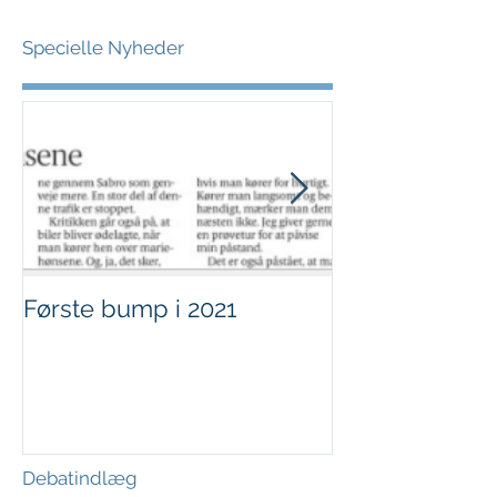
Specielle Nyheder
Første bump i 2021
Sjov i børnehø
Debatindlæg