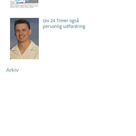
Giv 24 Timer også
personlig udfordring
Arkiv
august 2026
(2)
2 indlæg
juli 2026
(3)
3 indlæg
juni 2026
(4)
4 indlæg
maj 2026
(7)
7 indlæg
april 2026
(2)
2 indlæg
marts 2026
(4)
4 indlæg
februar 2026
(1)
1 indlæg
januar 2026
(2)
2 indlæg