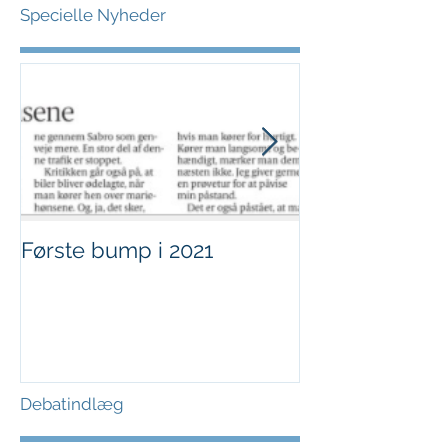
Specielle Nyheder
Første bump i 2021
Sjov i børnehø
Debatindlæg