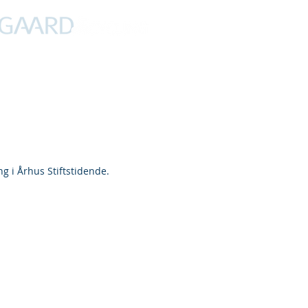
PROFIL
NYHEDER
DEBAT
CYKLING
FERIER
ng i Århus Stiftstidende.