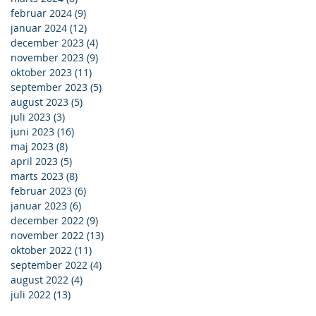
februar 2024
(9)
9 indlæg
januar 2024
(12)
12 indlæg
december 2023
(4)
4 indlæg
november 2023
(9)
9 indlæg
oktober 2023
(11)
11 indlæg
september 2023
(5)
5 indlæg
august 2023
(5)
5 indlæg
juli 2023
(3)
3 indlæg
juni 2023
(16)
16 indlæg
maj 2023
(8)
8 indlæg
april 2023
(5)
5 indlæg
marts 2023
(8)
8 indlæg
februar 2023
(6)
6 indlæg
januar 2023
(6)
6 indlæg
december 2022
(9)
9 indlæg
november 2022
(13)
13 indlæg
oktober 2022
(11)
11 indlæg
september 2022
(4)
4 indlæg
august 2022
(4)
4 indlæg
juli 2022
(13)
13 indlæg