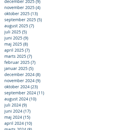
december 2025
(9)
9 indlæg
november 2025
(4)
4 indlæg
oktober 2025
(13)
13 indlæg
september 2025
(5)
5 indlæg
august 2025
(7)
7 indlæg
juli 2025
(5)
5 indlæg
juni 2025
(9)
9 indlæg
maj 2025
(8)
8 indlæg
april 2025
(7)
7 indlæg
marts 2025
(7)
7 indlæg
februar 2025
(7)
7 indlæg
januar 2025
(5)
5 indlæg
december 2024
(8)
8 indlæg
november 2024
(9)
9 indlæg
oktober 2024
(23)
23 indlæg
september 2024
(11)
11 indlæg
august 2024
(10)
10 indlæg
juli 2024
(9)
9 indlæg
juni 2024
(17)
17 indlæg
maj 2024
(15)
15 indlæg
april 2024
(10)
10 indlæg
marts 2024
(8)
8 indlæg