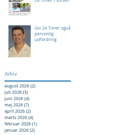
24 Timer i Stiften
Giv 24 Timer også
personlig
udfordring
Arkiv
august 2026
(2)
2 indlæg
juli 2026
(3)
3 indlæg
juni 2026
(4)
4 indlæg
maj 2026
(7)
7 indlæg
april 2026
(2)
2 indlæg
marts 2026
(4)
4 indlæg
februar 2026
(1)
1 indlæg
januar 2026
(2)
2 indlæg