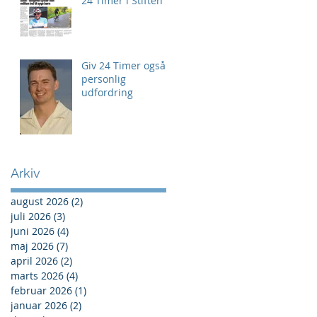
24 Timer i Stiften
Giv 24 Timer også
personlig
udfordring
Arkiv
august 2026
(2)
2 indlæg
juli 2026
(3)
3 indlæg
juni 2026
(4)
4 indlæg
maj 2026
(7)
7 indlæg
april 2026
(2)
2 indlæg
marts 2026
(4)
4 indlæg
februar 2026
(1)
1 indlæg
januar 2026
(2)
2 indlæg