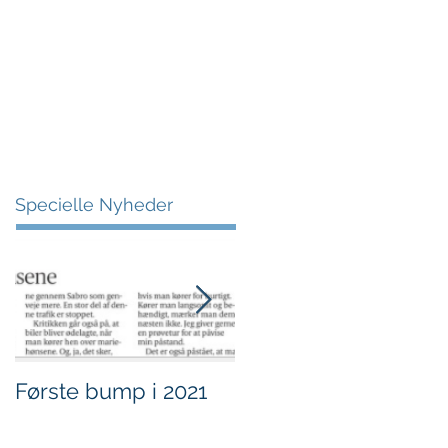
More
Specielle Nyheder
Første bump i 2021
Sjov i børnehøjde.