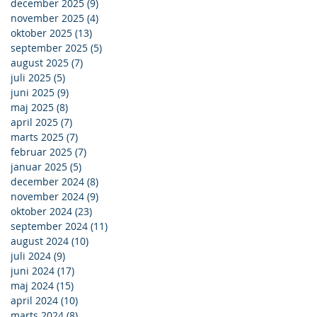
december 2025
(9)
9 indlæg
november 2025
(4)
4 indlæg
oktober 2025
(13)
13 indlæg
september 2025
(5)
5 indlæg
august 2025
(7)
7 indlæg
juli 2025
(5)
5 indlæg
juni 2025
(9)
9 indlæg
maj 2025
(8)
8 indlæg
april 2025
(7)
7 indlæg
marts 2025
(7)
7 indlæg
februar 2025
(7)
7 indlæg
januar 2025
(5)
5 indlæg
december 2024
(8)
8 indlæg
november 2024
(9)
9 indlæg
oktober 2024
(23)
23 indlæg
september 2024
(11)
11 indlæg
august 2024
(10)
10 indlæg
juli 2024
(9)
9 indlæg
juni 2024
(17)
17 indlæg
maj 2024
(15)
15 indlæg
april 2024
(10)
10 indlæg
marts 2024
(8)
8 indlæg