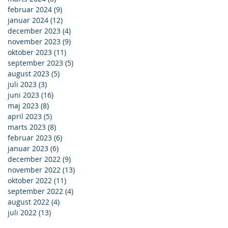
februar 2024
(9)
9 indlæg
januar 2024
(12)
12 indlæg
december 2023
(4)
4 indlæg
november 2023
(9)
9 indlæg
oktober 2023
(11)
11 indlæg
september 2023
(5)
5 indlæg
august 2023
(5)
5 indlæg
juli 2023
(3)
3 indlæg
juni 2023
(16)
16 indlæg
maj 2023
(8)
8 indlæg
april 2023
(5)
5 indlæg
marts 2023
(8)
8 indlæg
februar 2023
(6)
6 indlæg
januar 2023
(6)
6 indlæg
december 2022
(9)
9 indlæg
november 2022
(13)
13 indlæg
oktober 2022
(11)
11 indlæg
september 2022
(4)
4 indlæg
august 2022
(4)
4 indlæg
juli 2022
(13)
13 indlæg