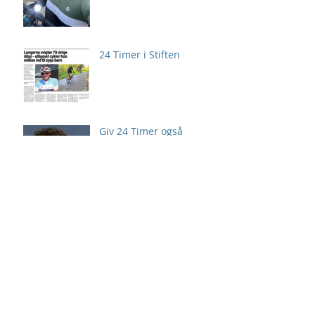
24 Timer i Stiften
Giv 24 Timer også
personlig udfordring
Arkiv
august 2026
(2)
2 indlæg
juli 2026
(3)
3 indlæg