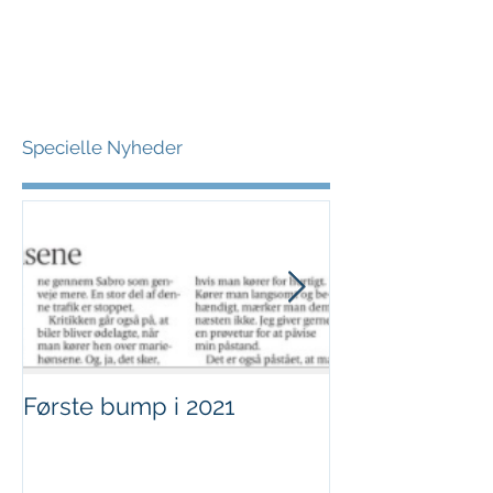
Specielle Nyheder
Første bump i 2021
Sjov i børnehø