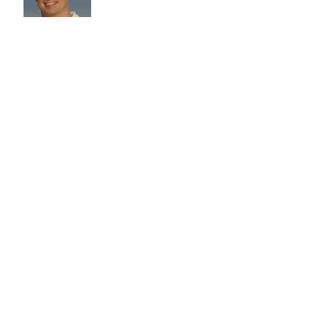
Arkiv
august 2026
(2)
2 indlæg
juli 2026
(3)
3 indlæg
juni 2026
(4)
4 indlæg
maj 2026
(7)
7 indlæg
april 2026
(2)
2 indlæg
marts 2026
(4)
4 indlæg
februar 2026
(1)
1 indlæg
januar 2026
(2)
2 indlæg
december 2025
(9)
9 indlæg
november 2025
(4)
4 indlæg
oktober 2025
(13)
13 indlæg
september 2025
(5)
5 indlæg
august 2025
(7)
7 indlæg
juli 2025
(5)
5 indlæg