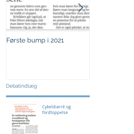
Første bump i 2021
Sjov i børnehø
Debatindlæg
Cykeldiarré og
fordtoppelse