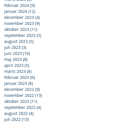
februar 2024
(9)
9 indlæg
januar 2024
(12)
12 indlæg
december 2023
(4)
4 indlæg
november 2023
(9)
9 indlæg
oktober 2023
(11)
11 indlæg
september 2023
(5)
5 indlæg
august 2023
(5)
5 indlæg
juli 2023
(3)
3 indlæg
juni 2023
(16)
16 indlæg
maj 2023
(8)
8 indlæg
april 2023
(5)
5 indlæg
marts 2023
(8)
8 indlæg
februar 2023
(6)
6 indlæg
januar 2023
(6)
6 indlæg
december 2022
(9)
9 indlæg
november 2022
(13)
13 indlæg
oktober 2022
(11)
11 indlæg
september 2022
(4)
4 indlæg
august 2022
(4)
4 indlæg
juli 2022
(13)
13 indlæg