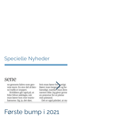
More
Specielle Nyheder
Første bump i 2021
Sjov i børnehøjde.