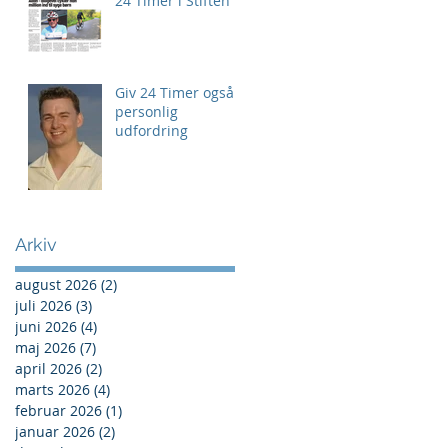
24 Timer i Stiften
Giv 24 Timer også
personlig
udfordring
Arkiv
august 2026
(2)
2 indlæg
juli 2026
(3)
3 indlæg
juni 2026
(4)
4 indlæg
maj 2026
(7)
7 indlæg
april 2026
(2)
2 indlæg
marts 2026
(4)
4 indlæg
februar 2026
(1)
1 indlæg
januar 2026
(2)
2 indlæg