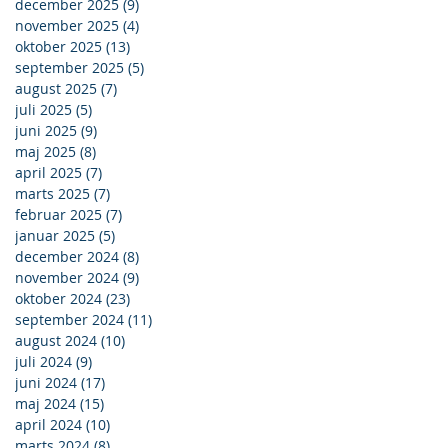
december 2025
(9)
9 indlæg
november 2025
(4)
4 indlæg
oktober 2025
(13)
13 indlæg
september 2025
(5)
5 indlæg
august 2025
(7)
7 indlæg
juli 2025
(5)
5 indlæg
juni 2025
(9)
9 indlæg
maj 2025
(8)
8 indlæg
april 2025
(7)
7 indlæg
marts 2025
(7)
7 indlæg
februar 2025
(7)
7 indlæg
januar 2025
(5)
5 indlæg
december 2024
(8)
8 indlæg
november 2024
(9)
9 indlæg
oktober 2024
(23)
23 indlæg
september 2024
(11)
11 indlæg
august 2024
(10)
10 indlæg
juli 2024
(9)
9 indlæg
juni 2024
(17)
17 indlæg
maj 2024
(15)
15 indlæg
april 2024
(10)
10 indlæg
marts 2024
(8)
8 indlæg