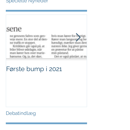
Specielle Nyheder
Første bump i 2021
Sjov i børnehø
Debatindlæg