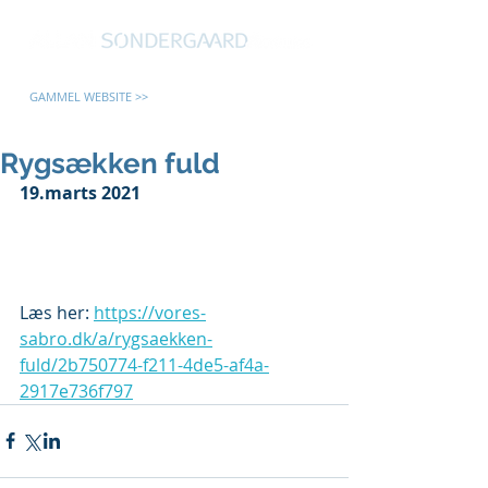
GAMMEL WEBSITE >>
Rygsækken fuld
19.marts 2021
Læs her: 
https://vores-
sabro.dk/a/rygsaekken-
fuld/2b750774-f211-4de5-af4a-
2917e736f797