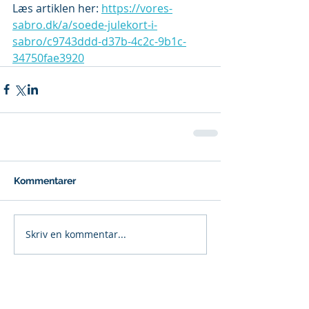
Læs artiklen her: 
https://vores-
sabro.dk/a/soede-julekort-i-
sabro/c9743ddd-d37b-4c2c-9b1c-
34750fae3920
Kommentarer
Skriv en kommentar...