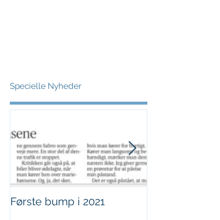
Specielle Nyheder
Første bump i 2021
Sjov i børnehø