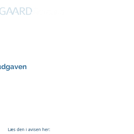
PROFIL
NYHEDER
DEBAT
CYKLING
FERIER
rudgaven
Læs den i avisen her: 