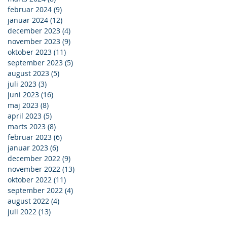
februar 2024
(9)
9 indlæg
januar 2024
(12)
12 indlæg
december 2023
(4)
4 indlæg
november 2023
(9)
9 indlæg
oktober 2023
(11)
11 indlæg
september 2023
(5)
5 indlæg
august 2023
(5)
5 indlæg
juli 2023
(3)
3 indlæg
juni 2023
(16)
16 indlæg
maj 2023
(8)
8 indlæg
april 2023
(5)
5 indlæg
marts 2023
(8)
8 indlæg
februar 2023
(6)
6 indlæg
januar 2023
(6)
6 indlæg
december 2022
(9)
9 indlæg
november 2022
(13)
13 indlæg
oktober 2022
(11)
11 indlæg
september 2022
(4)
4 indlæg
august 2022
(4)
4 indlæg
juli 2022
(13)
13 indlæg