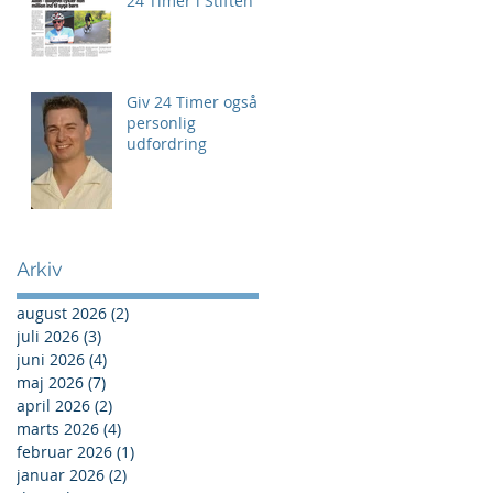
24 Timer i Stiften
Giv 24 Timer også
personlig
udfordring
Arkiv
august 2026
(2)
2 indlæg
juli 2026
(3)
3 indlæg
juni 2026
(4)
4 indlæg
maj 2026
(7)
7 indlæg
april 2026
(2)
2 indlæg
marts 2026
(4)
4 indlæg
februar 2026
(1)
1 indlæg
januar 2026
(2)
2 indlæg