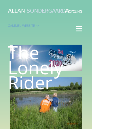
GAMMEL WEBSITE >>
The
Lonely
Rider