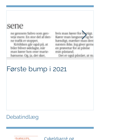
Første bump i 2021
Sjov i børnehø
Debatindlæg
Cykeldiarré og