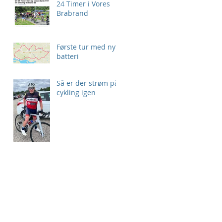
24 Timer i Vores
Brabrand
Første tur med nyt
batteri
Så er der strøm på
cykling igen
o
des