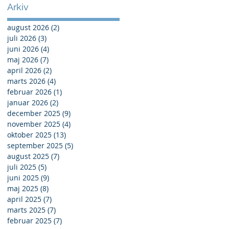
Arkiv
august 2026
(2)
2 indlæg
juli 2026
(3)
3 indlæg
juni 2026
(4)
4 indlæg
maj 2026
(7)
7 indlæg
april 2026
(2)
2 indlæg
marts 2026
(4)
4 indlæg
februar 2026
(1)
1 indlæg
januar 2026
(2)
2 indlæg
december 2025
(9)
9 indlæg
november 2025
(4)
4 indlæg
oktober 2025
(13)
13 indlæg
september 2025
(5)
5 indlæg
august 2025
(7)
7 indlæg
juli 2025
(5)
5 indlæg
juni 2025
(9)
9 indlæg
maj 2025
(8)
8 indlæg
april 2025
(7)
7 indlæg
marts 2025
(7)
7 indlæg
februar 2025
(7)
7 indlæg