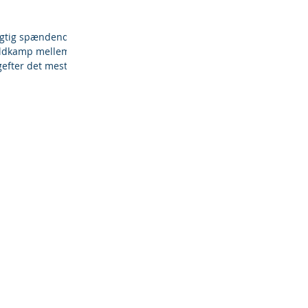
rigtig spændende
oldkamp mellem
efter det meste