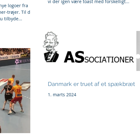
vi der igen være toast med forskelligt...
nye logoer fra
er-trøjer. Til dem,
u tilbyde...
Danmark er truet af et spækbræt
1. marts 2024