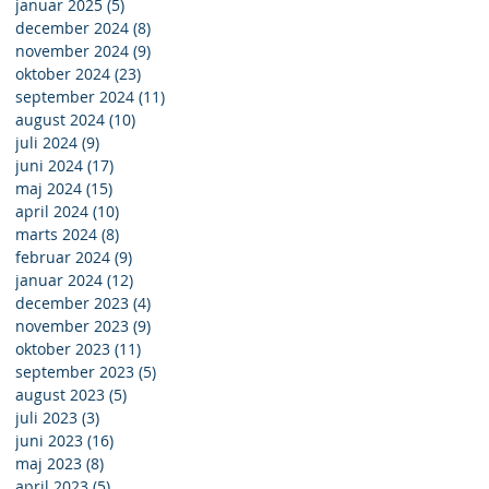
januar 2025
(5)
5 indlæg
december 2024
(8)
8 indlæg
november 2024
(9)
9 indlæg
oktober 2024
(23)
23 indlæg
september 2024
(11)
11 indlæg
august 2024
(10)
10 indlæg
juli 2024
(9)
9 indlæg
juni 2024
(17)
17 indlæg
maj 2024
(15)
15 indlæg
april 2024
(10)
10 indlæg
marts 2024
(8)
8 indlæg
februar 2024
(9)
9 indlæg
januar 2024
(12)
12 indlæg
december 2023
(4)
4 indlæg
november 2023
(9)
9 indlæg
oktober 2023
(11)
11 indlæg
september 2023
(5)
5 indlæg
august 2023
(5)
5 indlæg
juli 2023
(3)
3 indlæg
juni 2023
(16)
16 indlæg
maj 2023
(8)
8 indlæg
april 2023
(5)
5 indlæg