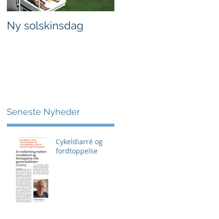
Ny solskinsdag
Blæsende og kølig
dag
mlig
Seneste Nyheder
Cykeldiarré og
fordtoppelse