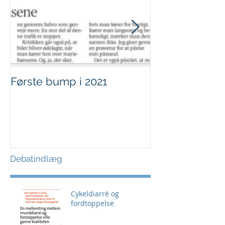
Første bump i 2021
Sjov i børnehø
Debatindlæg
Cykeldiarré og
fordtoppelse