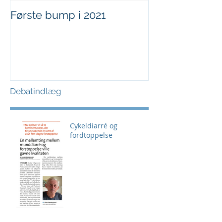
Første bump i 2021
Sjov i børnehø
Debatindlæg
Cykeldiarré og
fordtoppelse