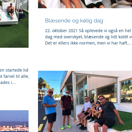
Blæsende og kølig dag
22. oktober 2021 Så oplevede vi også en hel
dag med overskyet, blæsende og lidt koldt ve
Det er ellers ikke normen, men vi har haft...
n startede lidt
 farvel til alle, så
des i...