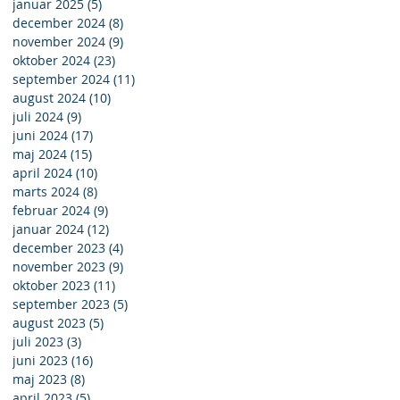
januar 2025
(5)
5 indlæg
december 2024
(8)
8 indlæg
november 2024
(9)
9 indlæg
oktober 2024
(23)
23 indlæg
september 2024
(11)
11 indlæg
tur
august 2024
(10)
10 indlæg
juli 2024
(9)
9 indlæg
juni 2024
(17)
17 indlæg
maj 2024
(15)
15 indlæg
april 2024
(10)
10 indlæg
marts 2024
(8)
8 indlæg
februar 2024
(9)
9 indlæg
januar 2024
(12)
12 indlæg
december 2023
(4)
4 indlæg
november 2023
(9)
9 indlæg
oktober 2023
(11)
11 indlæg
september 2023
(5)
5 indlæg
august 2023
(5)
5 indlæg
juli 2023
(3)
3 indlæg
juni 2023
(16)
16 indlæg
maj 2023
(8)
8 indlæg
april 2023
(5)
5 indlæg