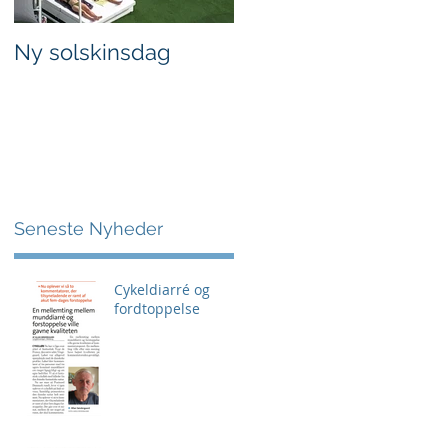
Ny solskinsdag
Blæsende og kølig
dag
Seneste Nyheder
Cykeldiarré og
fordtoppelse