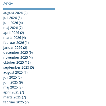
Arkiv
august 2026
(2)
2 indlæg
juli 2026
(3)
3 indlæg
juni 2026
(4)
4 indlæg
maj 2026
(7)
7 indlæg
jr.
april 2026
(2)
2 indlæg
marts 2026
(4)
4 indlæg
februar 2026
(1)
1 indlæg
januar 2026
(2)
2 indlæg
december 2025
(9)
9 indlæg
november 2025
(4)
4 indlæg
oktober 2025
(13)
13 indlæg
september 2025
(5)
5 indlæg
august 2025
(7)
7 indlæg
juli 2025
(5)
5 indlæg
juni 2025
(9)
9 indlæg
maj 2025
(8)
8 indlæg
april 2025
(7)
7 indlæg
marts 2025
(7)
7 indlæg
februar 2025
(7)
7 indlæg