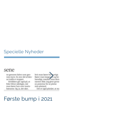
More
Specielle Nyheder
Første bump i 2021
Sjov i børnehøjde.