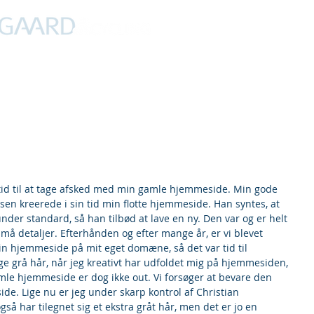
PROFIL
NYHEDER
DEBAT
CYKLING
FERIER
 tid til at tage afsked med min gamle hjemmeside. Min gode 
sen kreerede i sin tid min flotte hjemmeside. Han syntes, at 
nder standard, så han tilbød at lave en ny. Den var og er helt 
små detaljer. Efterhånden og efter mange år, er vi blevet 
min hjemmeside på mit eget domæne, så det var tid til 
e grå hår, når jeg kreativt har udfoldet mig på hjemmesiden, 
le hjemmeside er dog ikke out. Vi forsøger at bevare den 
de. Lige nu er jeg under skarp kontrol af Christian 
så har tilegnet sig et ekstra gråt hår, men det er jo en 