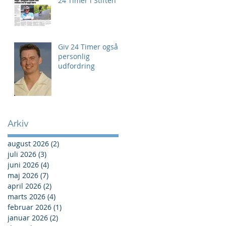
24 Timer i Stiften
Giv 24 Timer også
personlig
udfordring
Arkiv
august 2026
(2)
2 indlæg
juli 2026
(3)
3 indlæg
juni 2026
(4)
4 indlæg
maj 2026
(7)
7 indlæg
april 2026
(2)
2 indlæg
marts 2026
(4)
4 indlæg
februar 2026
(1)
1 indlæg
januar 2026
(2)
2 indlæg