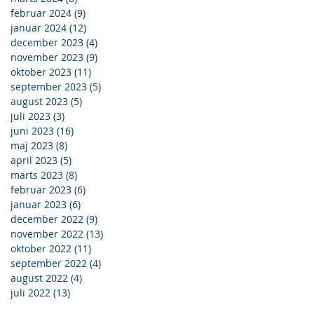
februar 2024
(9)
9 indlæg
januar 2024
(12)
12 indlæg
december 2023
(4)
4 indlæg
november 2023
(9)
9 indlæg
oktober 2023
(11)
11 indlæg
september 2023
(5)
5 indlæg
august 2023
(5)
5 indlæg
juli 2023
(3)
3 indlæg
juni 2023
(16)
16 indlæg
maj 2023
(8)
8 indlæg
april 2023
(5)
5 indlæg
marts 2023
(8)
8 indlæg
februar 2023
(6)
6 indlæg
januar 2023
(6)
6 indlæg
december 2022
(9)
9 indlæg
november 2022
(13)
13 indlæg
oktober 2022
(11)
11 indlæg
september 2022
(4)
4 indlæg
august 2022
(4)
4 indlæg
juli 2022
(13)
13 indlæg