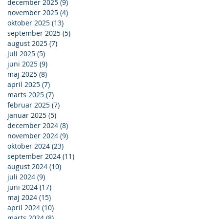
december 2025
(9)
9 indlæg
november 2025
(4)
4 indlæg
oktober 2025
(13)
13 indlæg
september 2025
(5)
5 indlæg
august 2025
(7)
7 indlæg
juli 2025
(5)
5 indlæg
juni 2025
(9)
9 indlæg
maj 2025
(8)
8 indlæg
april 2025
(7)
7 indlæg
marts 2025
(7)
7 indlæg
februar 2025
(7)
7 indlæg
januar 2025
(5)
5 indlæg
december 2024
(8)
8 indlæg
november 2024
(9)
9 indlæg
oktober 2024
(23)
23 indlæg
september 2024
(11)
11 indlæg
august 2024
(10)
10 indlæg
juli 2024
(9)
9 indlæg
juni 2024
(17)
17 indlæg
maj 2024
(15)
15 indlæg
april 2024
(10)
10 indlæg
marts 2024
(8)
8 indlæg