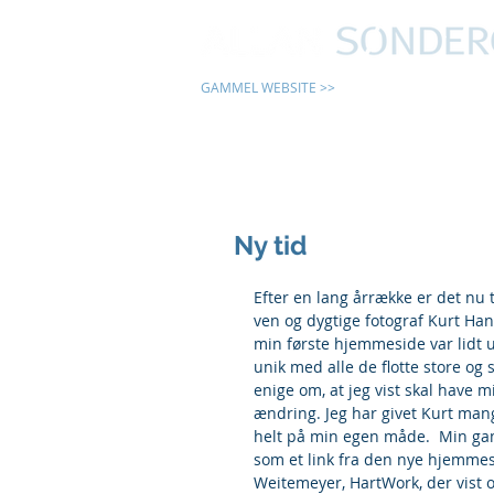
GAMMEL WEBSITE >>
24 TIMER
Ny tid
Efter en lang årrække er det nu
ven og dygtige fotograf Kurt Han
min første hjemmeside var lidt u
unik med alle de flotte store og 
enige om, at jeg vist skal have 
ændring. Jeg har givet Kurt mang
helt på min egen måde.  Min gam
som et link fra den nye hjemmesi
Weitemeyer, HartWork, der vist og