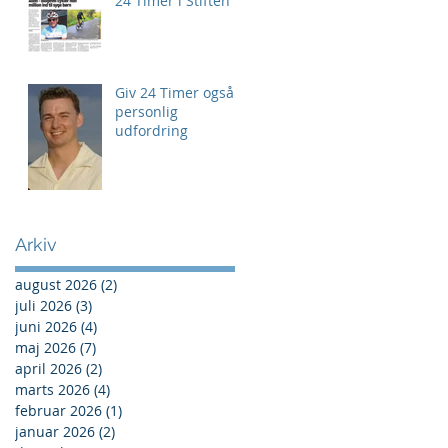
24 Timer i Stiften
Giv 24 Timer også
personlig
udfordring
Arkiv
august 2026
(2)
2 indlæg
juli 2026
(3)
3 indlæg
juni 2026
(4)
4 indlæg
maj 2026
(7)
7 indlæg
april 2026
(2)
2 indlæg
marts 2026
(4)
4 indlæg
februar 2026
(1)
1 indlæg
januar 2026
(2)
2 indlæg