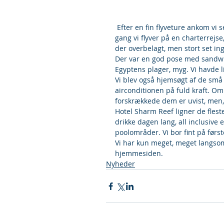
 Efter en fin flyveture ankom vi sent, her over midnat til Hotel Sharm Reef. Dog er det første 
gang vi flyver på en charterrejse,
der overbelagt, men stort set ing
Der var en god pose med sandwich
Egyptens plager, myg. Vi havde l
Vi blev også hjemsøgt af de små b
airconditionen på fuld kraft. Om 
forskrækkede dem er uvist, men, 
Hotel Sharm Reef ligner de fles
drikke dagen lang, all inclusive 
poolområder. Vi bor fint på førs
Vi har kun meget, meget langsomt
hjemmesiden.
Nyheder