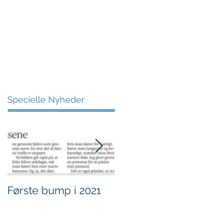
More
Specielle Nyheder
Første bump i 2021
Sjov i børnehøjde.