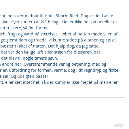
 hvor flyet kun er ca. 2/3 belagt. Heller ikke her på hotellet er 
en russere, så fint for os.
, frugt og vand på værelset. I løbet af natten møde vi en af 
ige glemt dem og troede, vi kunne sidde på altanen og spise. 
æster i løbet af natten. Det hjalp dog, da jeg satte 
det var den kølige luft eller støjen fra blæseren, der 
det blev til nogle timers søvn.
te andre her. Overstrømmende venlig betjening, mad og 
er en udfordring for formen, varme, dog lidt regndryp og flotte 
te sal. Og udsigten passer.
, eller slet intet net, så der kommer ikke meget på mail eller 