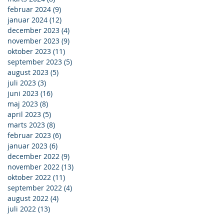
februar 2024
(9)
9 indlæg
januar 2024
(12)
12 indlæg
december 2023
(4)
4 indlæg
november 2023
(9)
9 indlæg
oktober 2023
(11)
11 indlæg
september 2023
(5)
5 indlæg
august 2023
(5)
5 indlæg
juli 2023
(3)
3 indlæg
juni 2023
(16)
16 indlæg
maj 2023
(8)
8 indlæg
april 2023
(5)
5 indlæg
marts 2023
(8)
8 indlæg
februar 2023
(6)
6 indlæg
januar 2023
(6)
6 indlæg
december 2022
(9)
9 indlæg
november 2022
(13)
13 indlæg
oktober 2022
(11)
11 indlæg
september 2022
(4)
4 indlæg
august 2022
(4)
4 indlæg
juli 2022
(13)
13 indlæg