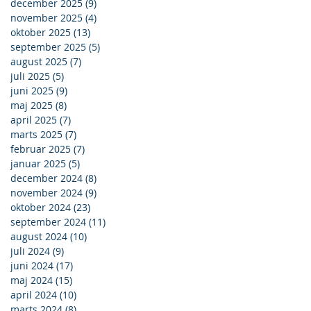
december 2025
(9)
9 indlæg
november 2025
(4)
4 indlæg
oktober 2025
(13)
13 indlæg
september 2025
(5)
5 indlæg
august 2025
(7)
7 indlæg
juli 2025
(5)
5 indlæg
juni 2025
(9)
9 indlæg
maj 2025
(8)
8 indlæg
april 2025
(7)
7 indlæg
marts 2025
(7)
7 indlæg
februar 2025
(7)
7 indlæg
januar 2025
(5)
5 indlæg
december 2024
(8)
8 indlæg
november 2024
(9)
9 indlæg
oktober 2024
(23)
23 indlæg
september 2024
(11)
11 indlæg
august 2024
(10)
10 indlæg
juli 2024
(9)
9 indlæg
juni 2024
(17)
17 indlæg
maj 2024
(15)
15 indlæg
april 2024
(10)
10 indlæg
marts 2024
(8)
8 indlæg