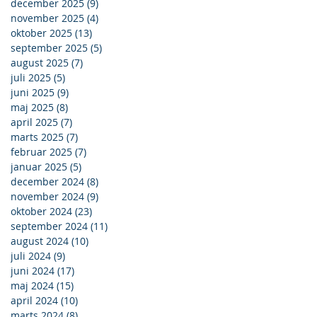
december 2025
(9)
9 indlæg
november 2025
(4)
4 indlæg
oktober 2025
(13)
13 indlæg
september 2025
(5)
5 indlæg
august 2025
(7)
7 indlæg
juli 2025
(5)
5 indlæg
juni 2025
(9)
9 indlæg
maj 2025
(8)
8 indlæg
april 2025
(7)
7 indlæg
marts 2025
(7)
7 indlæg
februar 2025
(7)
7 indlæg
januar 2025
(5)
5 indlæg
december 2024
(8)
8 indlæg
november 2024
(9)
9 indlæg
oktober 2024
(23)
23 indlæg
september 2024
(11)
11 indlæg
august 2024
(10)
10 indlæg
juli 2024
(9)
9 indlæg
juni 2024
(17)
17 indlæg
maj 2024
(15)
15 indlæg
april 2024
(10)
10 indlæg
marts 2024
(8)
8 indlæg