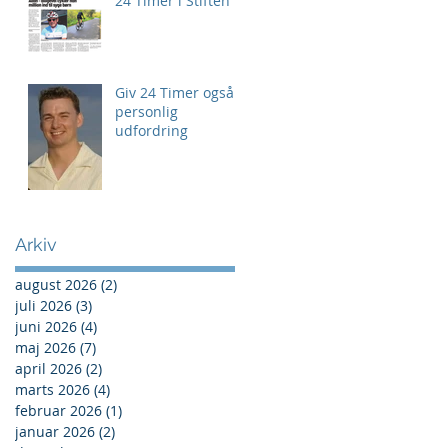
24 Timer i Stiften
Giv 24 Timer også
personlig
udfordring
Arkiv
august 2026
(2)
2 indlæg
juli 2026
(3)
3 indlæg
juni 2026
(4)
4 indlæg
maj 2026
(7)
7 indlæg
april 2026
(2)
2 indlæg
marts 2026
(4)
4 indlæg
februar 2026
(1)
1 indlæg
januar 2026
(2)
2 indlæg