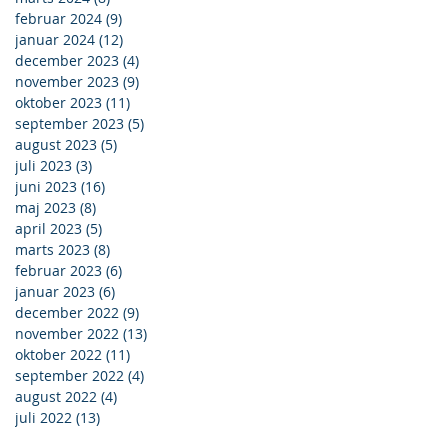
februar 2024
(9)
9 indlæg
januar 2024
(12)
12 indlæg
december 2023
(4)
4 indlæg
november 2023
(9)
9 indlæg
oktober 2023
(11)
11 indlæg
september 2023
(5)
5 indlæg
august 2023
(5)
5 indlæg
juli 2023
(3)
3 indlæg
juni 2023
(16)
16 indlæg
maj 2023
(8)
8 indlæg
april 2023
(5)
5 indlæg
marts 2023
(8)
8 indlæg
februar 2023
(6)
6 indlæg
januar 2023
(6)
6 indlæg
december 2022
(9)
9 indlæg
november 2022
(13)
13 indlæg
oktober 2022
(11)
11 indlæg
september 2022
(4)
4 indlæg
august 2022
(4)
4 indlæg
juli 2022
(13)
13 indlæg