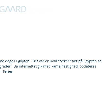
PROFIL
NYHEDER
DEBAT
CYKLING
FERIER
me dage i Egypten.  Det var en kold "tyrker" tæt på Egypten at 
grader.  Da internettet gik med kamelhastighed, opdateres 
 Ferier. 