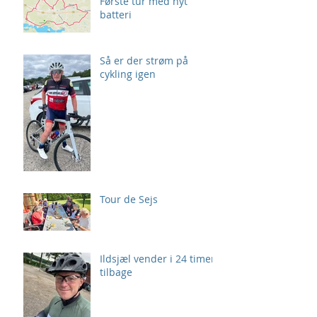
Første tur med nyt
batteri
Så er der strøm på
cykling igen
Tour de Sejs
Ildsjæl vender i 24 timer
tilbage