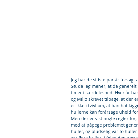
Jeg har de sidste par år forsøgt
Sø, da jeg mener, at de generelt e
timer i særdeleshed. Hver år har
og Miljø skrevet tilbage, at der e
er ikke i tvivl om, at han hat kig
hullerne kan forårsage uheld for
Men der er vist nogle regler for,
med at påpege problemet generelt
huller, og pludselig var to hulle
var flere huller. I følge den an