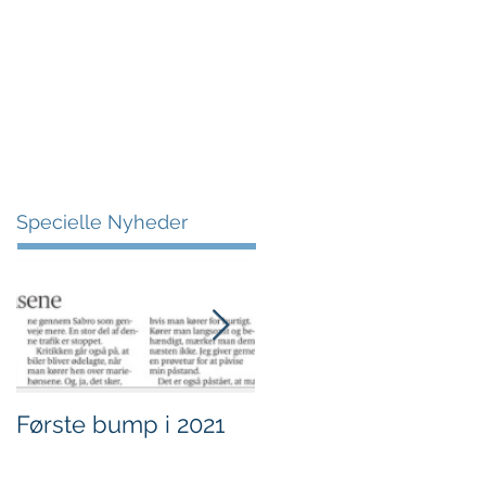
More
Specielle Nyheder
Første bump i 2021
Sjov i børnehøjde.