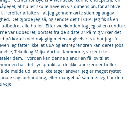
påpeget, at huller skulle have en vis dimension, for at blive 
Herefter aftalte vi, at jeg gennemkørte stien og angav 
d. Det gjorde jeg så, og sendte det til CBA. Jeg fik så en 
udbedret alle huller. Efter weekenden tog jeg så en rundtur, 
ne var udbedret, bortset fra de sidste 2? På mig virker det 
 ind på kortet med nøjagtig meter-angivelse. Nu har jeg så 
n jeg fatter ikke, at CBA og entreprenøren kan deres jobs 
delse, Teknik og Miljø, Aarhus Kommune, virker ikke 
etaler dem. Hvordan kan denne slendrian få lov til at 
ommunen har det synspunkt, at de ikke anerkender huller 
å de melde ud, at de ikke tager ansvar. Jeg er meget rystet 
unale sagsbehandling, eller mangel på samme. Jeg har den 
 veje.