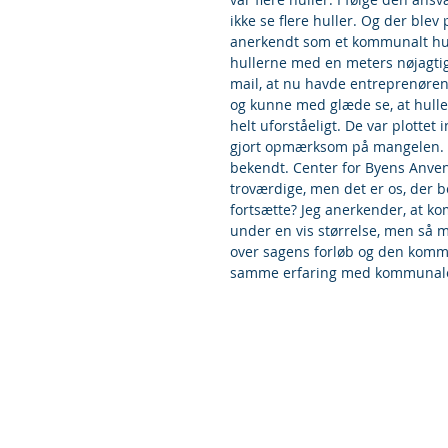
ikke se flere huller. Og der blev 
anerkendt som et kommunalt hul. 
hullerne med en meters nøjagtighe
mail, at nu havde entreprenøren 
og kunne med glæde se, at huller
helt uforståeligt. De var plottet
gjort opmærksom på mangelen. Me
bekendt. Center for Byens Anven
troværdige, men det er os, der b
fortsætte? Jeg anerkender, at k
under en vis størrelse, men så m
over sagens forløb og den komm
samme erfaring med kommunale