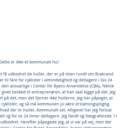
 Dette er ikke et kommunalt hul
 at få udbedret de huller, der er på stien rundt om Brabrand 
r til fare for cyklister i almindelighed og deltagere i Giv 24 
 den ansvarlige i Center for Byens Anvendelse (CBA), Teknik 
r givet besked til entreprenøren, at han skal kigge på det. Jeg 
get på det, men det fjerner ikke hullerne. Jeg har påpeget, at 
 cyklister, og så må kommunen jo være erstatningspligtig. 
 hvad der er huller, kommunalt set. Alligevel har jeg fortsat 
 og for os 24 timer deltagere. Jeg fandt og fotograferede 11 
r udbedret. Herefter påpegede jeg, at vi var på vej, men der 
svarlige i Center for Byens Anvendelse, kunne entreprenøren 