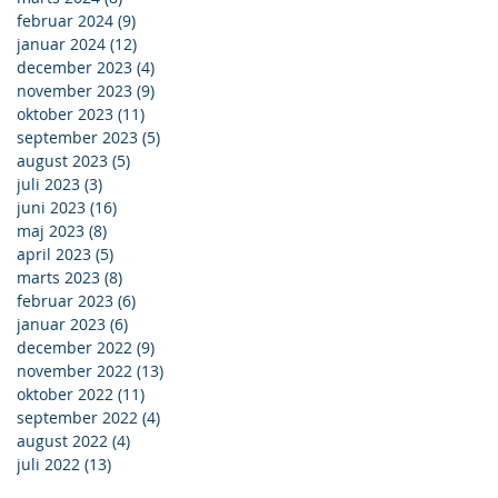
februar 2024
(9)
9 indlæg
januar 2024
(12)
12 indlæg
december 2023
(4)
4 indlæg
november 2023
(9)
9 indlæg
oktober 2023
(11)
11 indlæg
september 2023
(5)
5 indlæg
august 2023
(5)
5 indlæg
juli 2023
(3)
3 indlæg
juni 2023
(16)
16 indlæg
maj 2023
(8)
8 indlæg
april 2023
(5)
5 indlæg
marts 2023
(8)
8 indlæg
februar 2023
(6)
6 indlæg
januar 2023
(6)
6 indlæg
december 2022
(9)
9 indlæg
november 2022
(13)
13 indlæg
oktober 2022
(11)
11 indlæg
september 2022
(4)
4 indlæg
august 2022
(4)
4 indlæg
juli 2022
(13)
13 indlæg