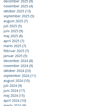
december 2025
(9)
9 indlæg
november 2025
(4)
4 indlæg
oktober 2025
(13)
13 indlæg
september 2025
(5)
5 indlæg
august 2025
(7)
7 indlæg
juli 2025
(5)
5 indlæg
juni 2025
(9)
9 indlæg
maj 2025
(8)
8 indlæg
april 2025
(7)
7 indlæg
marts 2025
(7)
7 indlæg
februar 2025
(7)
7 indlæg
januar 2025
(5)
5 indlæg
december 2024
(8)
8 indlæg
november 2024
(9)
9 indlæg
oktober 2024
(23)
23 indlæg
september 2024
(11)
11 indlæg
august 2024
(10)
10 indlæg
juli 2024
(9)
9 indlæg
juni 2024
(17)
17 indlæg
maj 2024
(15)
15 indlæg
april 2024
(10)
10 indlæg
marts 2024
(8)
8 indlæg