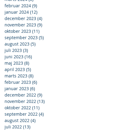
februar 2024
(9)
9 indlæg
januar 2024
(12)
12 indlæg
december 2023
(4)
4 indlæg
november 2023
(9)
9 indlæg
oktober 2023
(11)
11 indlæg
september 2023
(5)
5 indlæg
august 2023
(5)
5 indlæg
juli 2023
(3)
3 indlæg
juni 2023
(16)
16 indlæg
maj 2023
(8)
8 indlæg
april 2023
(5)
5 indlæg
marts 2023
(8)
8 indlæg
februar 2023
(6)
6 indlæg
januar 2023
(6)
6 indlæg
december 2022
(9)
9 indlæg
november 2022
(13)
13 indlæg
oktober 2022
(11)
11 indlæg
september 2022
(4)
4 indlæg
august 2022
(4)
4 indlæg
juli 2022
(13)
13 indlæg