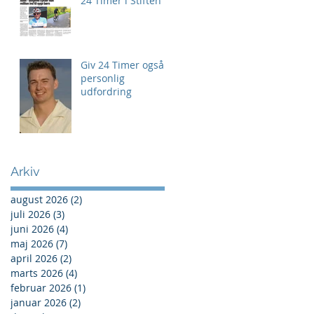
24 Timer i Stiften
Giv 24 Timer også
personlig
udfordring
Arkiv
august 2026
(2)
2 indlæg
juli 2026
(3)
3 indlæg
juni 2026
(4)
4 indlæg
maj 2026
(7)
7 indlæg
april 2026
(2)
2 indlæg
marts 2026
(4)
4 indlæg
februar 2026
(1)
1 indlæg
januar 2026
(2)
2 indlæg