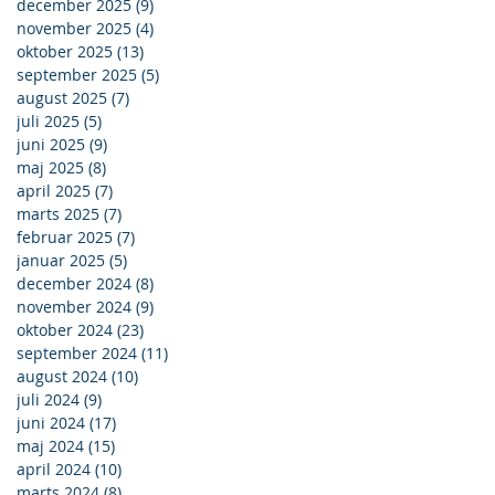
december 2025
(9)
9 indlæg
november 2025
(4)
4 indlæg
oktober 2025
(13)
13 indlæg
september 2025
(5)
5 indlæg
august 2025
(7)
7 indlæg
juli 2025
(5)
5 indlæg
juni 2025
(9)
9 indlæg
maj 2025
(8)
8 indlæg
april 2025
(7)
7 indlæg
marts 2025
(7)
7 indlæg
februar 2025
(7)
7 indlæg
januar 2025
(5)
5 indlæg
december 2024
(8)
8 indlæg
november 2024
(9)
9 indlæg
oktober 2024
(23)
23 indlæg
september 2024
(11)
11 indlæg
august 2024
(10)
10 indlæg
juli 2024
(9)
9 indlæg
juni 2024
(17)
17 indlæg
maj 2024
(15)
15 indlæg
april 2024
(10)
10 indlæg
marts 2024
(8)
8 indlæg