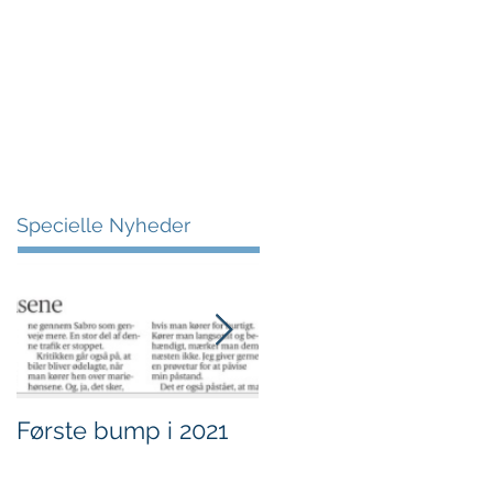
More
Specielle Nyheder
Første bump i 2021
Sjov i børnehøjde.