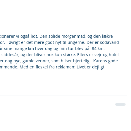
tionerer vi også lidt. Den solide morgenmad, og den lækre 
or. I øvrigt er det mere godt nyt til ungerne. Der er sodavand 
år sine mange km hver dag og min tur blev på  84 km. 
iddesår, og der bliver nok kun større. Ellers er vejr og hotel 
ver dag nye, gamle venner, som hilser hjerteligt. Karens gode 
mmende. Med en floskel fra reklamen: Livet er dejligt!