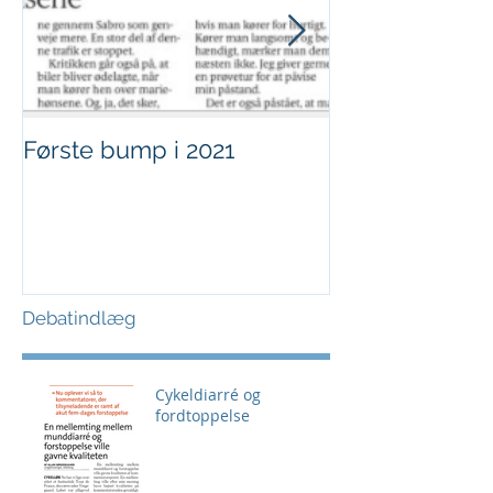
Første bump i 2021
Sjov i børnehø
Debatindlæg
Cykeldiarré og
fordtoppelse