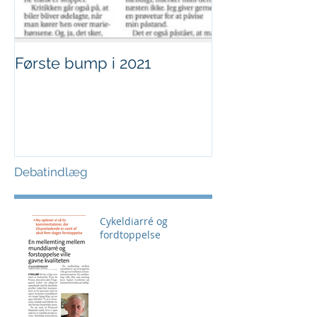
Første bump i 2021
Sjov i børnehø
Debatindlæg
Cykeldiarré og
fordtoppelse