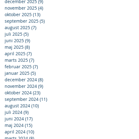
december 2025
(9)
9 indlæg
november 2025
(4)
4 indlæg
oktober 2025
(13)
13 indlæg
september 2025
(5)
5 indlæg
august 2025
(7)
7 indlæg
juli 2025
(5)
5 indlæg
juni 2025
(9)
9 indlæg
maj 2025
(8)
8 indlæg
april 2025
(7)
7 indlæg
marts 2025
(7)
7 indlæg
februar 2025
(7)
7 indlæg
januar 2025
(5)
5 indlæg
december 2024
(8)
8 indlæg
november 2024
(9)
9 indlæg
oktober 2024
(23)
23 indlæg
september 2024
(11)
11 indlæg
august 2024
(10)
10 indlæg
juli 2024
(9)
9 indlæg
juni 2024
(17)
17 indlæg
maj 2024
(15)
15 indlæg
april 2024
(10)
10 indlæg
marts 2024
(8)
8 indlæg