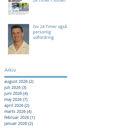
24 Timer i Stiften
Giv 24 Timer også
personlig
udfordring
Arkiv
august 2026
(2)
2 indlæg
juli 2026
(3)
3 indlæg
juni 2026
(4)
4 indlæg
maj 2026
(7)
7 indlæg
april 2026
(2)
2 indlæg
marts 2026
(4)
4 indlæg
februar 2026
(1)
1 indlæg
januar 2026
(2)
2 indlæg