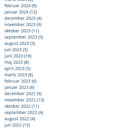
februar 2024
(9)
9 indlæg
januar 2024
(12)
12 indlæg
december 2023
(4)
4 indlæg
november 2023
(9)
9 indlæg
oktober 2023
(11)
11 indlæg
september 2023
(5)
5 indlæg
august 2023
(5)
5 indlæg
juli 2023
(3)
3 indlæg
juni 2023
(16)
16 indlæg
maj 2023
(8)
8 indlæg
april 2023
(5)
5 indlæg
marts 2023
(8)
8 indlæg
februar 2023
(6)
6 indlæg
januar 2023
(6)
6 indlæg
december 2022
(9)
9 indlæg
november 2022
(13)
13 indlæg
oktober 2022
(11)
11 indlæg
september 2022
(4)
4 indlæg
august 2022
(4)
4 indlæg
juli 2022
(13)
13 indlæg