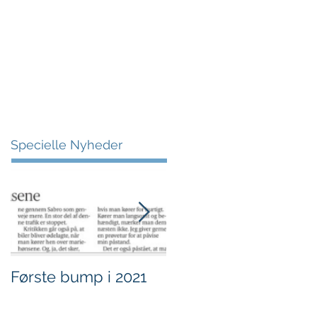
More
Specielle Nyheder
Første bump i 2021
Sjov i børnehøjde.