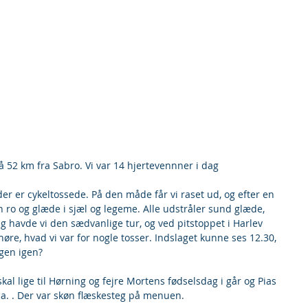
 52 km fra Sabro. Vi var 14 hjertevennner i dag
der er cykeltossede. På den måde får vi raset ud, og efter en 
ro og glæde i sjæl og legeme. Alle udstråler sund glæde, 
g havde vi den sædvanlige tur, og ved pitstoppet i Harlev 
høre, hvad vi var for nogle tosser. Indslaget kunne ses 12.30, 
gen igen?
kal lige til Hørning og fejre Mortens fødselsdag i går og Pias 
ca. . Der var skøn flæskesteg på menuen.