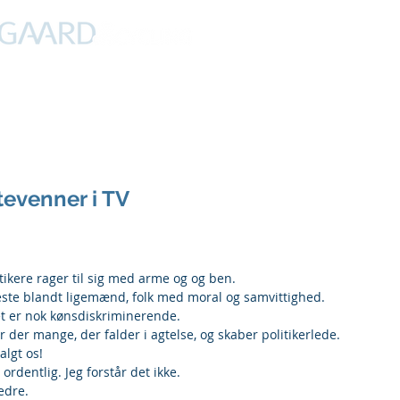
PROFIL
NYHEDER
DEBAT
CYKLING
FERIER
tevenner i TV
itikere rager til sig med arme og og ben.
ste blandt ligemænd, folk med moral og samvittighed. 
 er nok kønsdiskriminerende.
 der mange, der falder i agtelse, og skaber politikerlede.
algt os!
ordentlig. Jeg forstår det ikke.
edre.