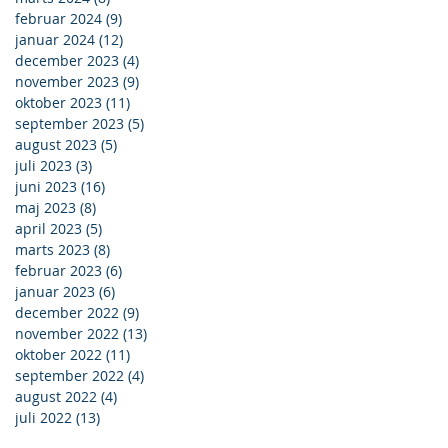
februar 2024
(9)
9 indlæg
januar 2024
(12)
12 indlæg
december 2023
(4)
4 indlæg
november 2023
(9)
9 indlæg
oktober 2023
(11)
11 indlæg
september 2023
(5)
5 indlæg
august 2023
(5)
5 indlæg
juli 2023
(3)
3 indlæg
juni 2023
(16)
16 indlæg
maj 2023
(8)
8 indlæg
april 2023
(5)
5 indlæg
marts 2023
(8)
8 indlæg
februar 2023
(6)
6 indlæg
januar 2023
(6)
6 indlæg
december 2022
(9)
9 indlæg
november 2022
(13)
13 indlæg
oktober 2022
(11)
11 indlæg
september 2022
(4)
4 indlæg
august 2022
(4)
4 indlæg
juli 2022
(13)
13 indlæg