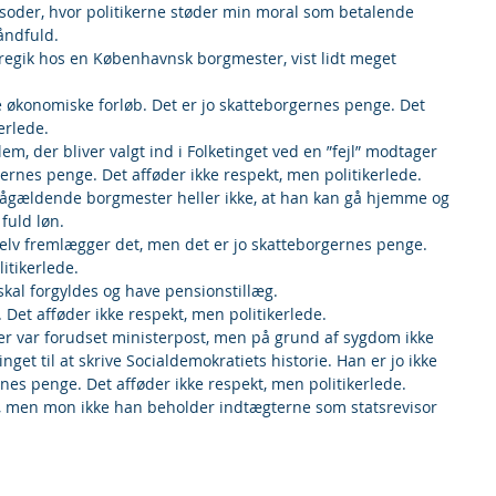
isoder, hvor politikerne støder min moral som betalende 
håndfuld.
foregik hos en Københavnsk borgmester, vist lidt meget 
de økonomiske forløb. Det er jo skatteborgernes penge. Det 
erlede.
lem, der bliver valgt ind i Folketinget ved en ”fejl” modtager 
gernes penge. Det afføder ikke respekt, men politikerlede.
n pågældende borgmester heller ikke, at han kan gå hjemme og 
fuld løn.
 selv fremlægger det, men det er jo skatteborgernes penge. 
itikerlede.
 skal forgyldes og have pensionstillæg.
 Det afføder ikke respekt, men politikerlede.
, der var forudset ministerpost, men på grund af sygdom ikke 
inget til at skrive Socialdemokratiets historie. Han er jo ikke 
rnes penge. Det afføder ikke respekt, men politikerlede.
, men mon ikke han beholder indtægterne som statsrevisor 