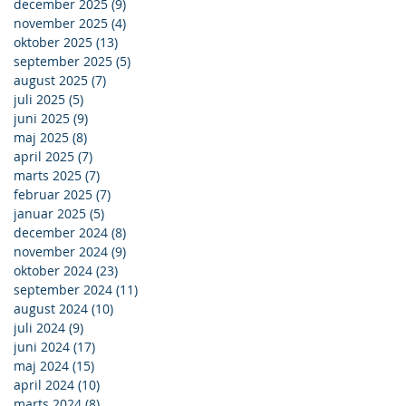
december 2025
(9)
9 indlæg
november 2025
(4)
4 indlæg
oktober 2025
(13)
13 indlæg
september 2025
(5)
5 indlæg
august 2025
(7)
7 indlæg
juli 2025
(5)
5 indlæg
juni 2025
(9)
9 indlæg
maj 2025
(8)
8 indlæg
april 2025
(7)
7 indlæg
marts 2025
(7)
7 indlæg
februar 2025
(7)
7 indlæg
januar 2025
(5)
5 indlæg
december 2024
(8)
8 indlæg
november 2024
(9)
9 indlæg
oktober 2024
(23)
23 indlæg
september 2024
(11)
11 indlæg
august 2024
(10)
10 indlæg
juli 2024
(9)
9 indlæg
juni 2024
(17)
17 indlæg
maj 2024
(15)
15 indlæg
april 2024
(10)
10 indlæg
marts 2024
(8)
8 indlæg