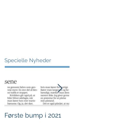
More
Specielle Nyheder
Første bump i 2021
Sjov i børnehøjde.