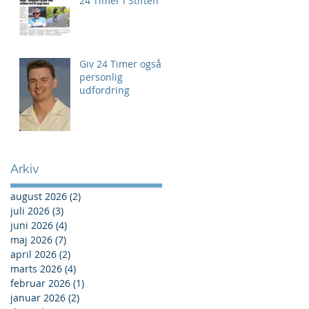
24 Timer i Stiften
Giv 24 Timer også
personlig
udfordring
Arkiv
august 2026
(2)
2 indlæg
juli 2026
(3)
3 indlæg
juni 2026
(4)
4 indlæg
maj 2026
(7)
7 indlæg
april 2026
(2)
2 indlæg
marts 2026
(4)
4 indlæg
februar 2026
(1)
1 indlæg
januar 2026
(2)
2 indlæg