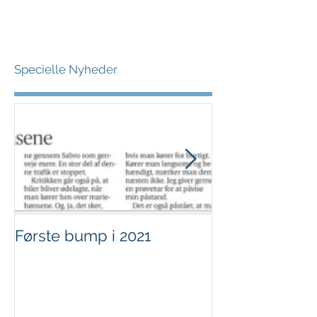
Specielle Nyheder
Første bump i 2021
Sjov i børnehø