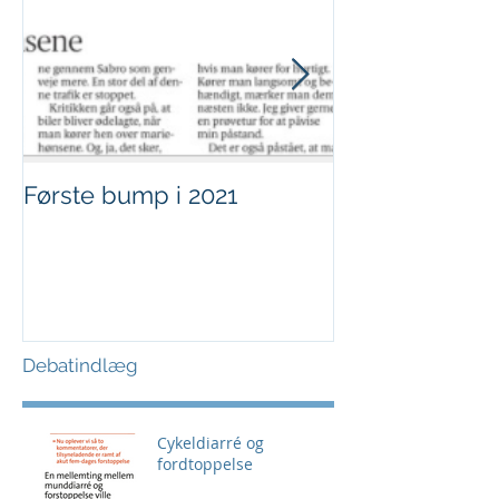
Første bump i 2021
Sjov i børnehø
Debatindlæg
Cykeldiarré og
fordtoppelse