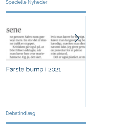
Specielle Nyheder
Første bump i 2021
Sjov i børnehø
Debatindlæg