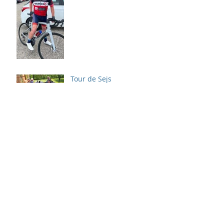
Tour de Sejs
Ildsjæl vender i 24 timer
tilbage
24 Timer i Stiften