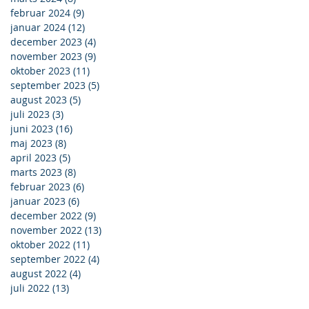
februar 2024
(9)
9 indlæg
januar 2024
(12)
12 indlæg
december 2023
(4)
4 indlæg
november 2023
(9)
9 indlæg
oktober 2023
(11)
11 indlæg
september 2023
(5)
5 indlæg
august 2023
(5)
5 indlæg
juli 2023
(3)
3 indlæg
juni 2023
(16)
16 indlæg
maj 2023
(8)
8 indlæg
april 2023
(5)
5 indlæg
marts 2023
(8)
8 indlæg
februar 2023
(6)
6 indlæg
januar 2023
(6)
6 indlæg
december 2022
(9)
9 indlæg
november 2022
(13)
13 indlæg
oktober 2022
(11)
11 indlæg
september 2022
(4)
4 indlæg
august 2022
(4)
4 indlæg
juli 2022
(13)
13 indlæg