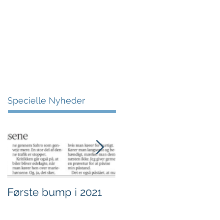
More
Specielle Nyheder
Første bump i 2021
Sjov i børnehøjde.