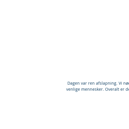
 Dagen var ren afslapning. Vi nød den sidste dag på den skønne ø med den smilende og 
venlige mennesker. Overalt er de