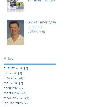
24 Timer i Stiften
Giv 24 Timer også
personlig
udfordring
Arkiv
august 2026
(2)
2 indlæg
juli 2026
(3)
3 indlæg
juni 2026
(4)
4 indlæg
maj 2026
(7)
7 indlæg
april 2026
(2)
2 indlæg
marts 2026
(4)
4 indlæg
februar 2026
(1)
1 indlæg
januar 2026
(2)
2 indlæg