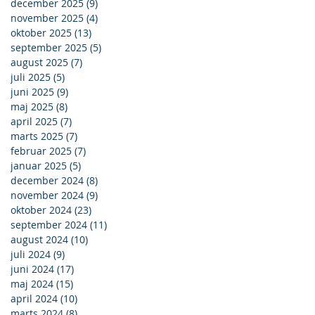
december 2025
(9)
9 indlæg
november 2025
(4)
4 indlæg
oktober 2025
(13)
13 indlæg
september 2025
(5)
5 indlæg
august 2025
(7)
7 indlæg
juli 2025
(5)
5 indlæg
juni 2025
(9)
9 indlæg
maj 2025
(8)
8 indlæg
april 2025
(7)
7 indlæg
marts 2025
(7)
7 indlæg
februar 2025
(7)
7 indlæg
januar 2025
(5)
5 indlæg
december 2024
(8)
8 indlæg
november 2024
(9)
9 indlæg
oktober 2024
(23)
23 indlæg
september 2024
(11)
11 indlæg
august 2024
(10)
10 indlæg
juli 2024
(9)
9 indlæg
juni 2024
(17)
17 indlæg
maj 2024
(15)
15 indlæg
april 2024
(10)
10 indlæg
marts 2024
(8)
8 indlæg