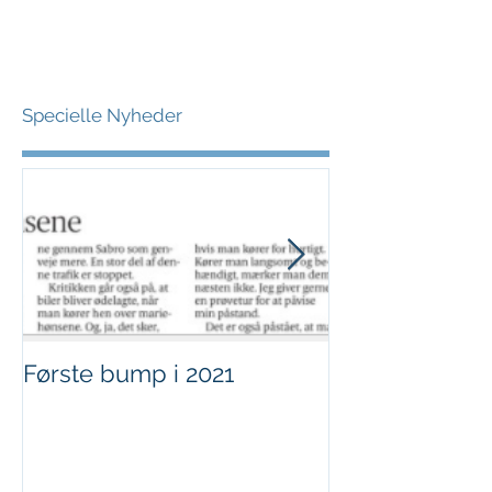
Specielle Nyheder
Første bump i 2021
Sjov i børnehø