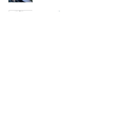
24 Timer i Stiften
Giv 24 Timer også
personlig udfordring
Arkiv
august 2026
(2)
2 indlæg
juli 2026
(3)
3 indlæg
juni 2026
(4)
4 indlæg
maj 2026
(7)
7 indlæg