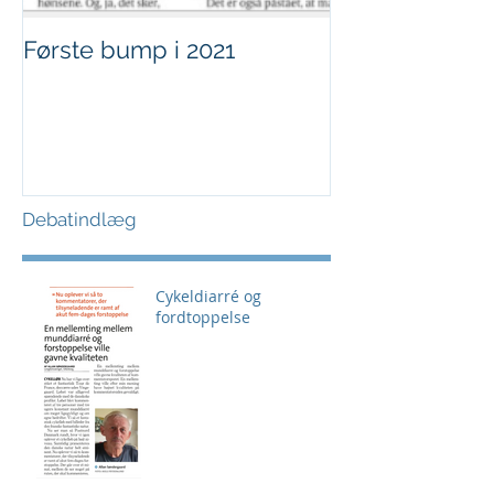
Første bump i 2021
Sjov i børnehø
Debatindlæg
Cykeldiarré og
fordtoppelse