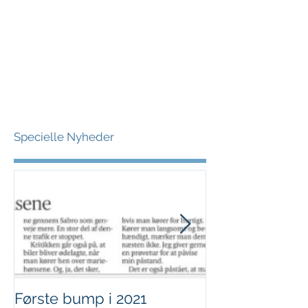
Specielle Nyheder
Første bump i 2021
Sjov i børnehø