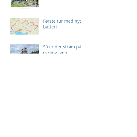
Første tur med nyt
batteri
Så er der strøm på
cykling igen
Tour de Sejs
Ildsjæl vender i 24 timer