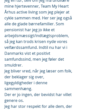
jeg en tur, selv om jeg må undvære 
mine hjertevenner, Team My Heart 
Århus active living som jeg plejer at 
cykle sammen med. Her ser jeg også 
alle de glade børnefamilier. Som 
pensionist har jeg jo ikke et 
arbejdsmæssigt/indtægtsproblem, 
så jeg kan trods krisen nyde vores 
velfærdssamfund. Indtil nu har vi i 
Danmarks vist et positivt 
samfundssind, men jeg føler det 
smuldrer.
Jeg bliver vred, når jeg læser om folk, 
der beklager sig over, 
ligegyldigheder i denne 
sammenhæng.
Der er jo ingen, der bevidst har villet 
genere os.
Jeg har stor respekt for alle dem, der 