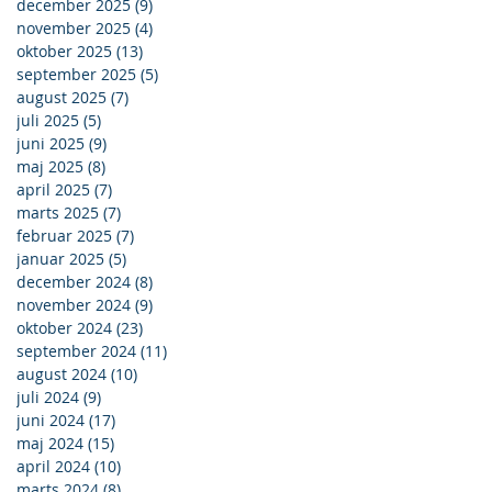
december 2025
(9)
9 indlæg
november 2025
(4)
4 indlæg
oktober 2025
(13)
13 indlæg
september 2025
(5)
5 indlæg
august 2025
(7)
7 indlæg
juli 2025
(5)
5 indlæg
juni 2025
(9)
9 indlæg
maj 2025
(8)
8 indlæg
april 2025
(7)
7 indlæg
marts 2025
(7)
7 indlæg
februar 2025
(7)
7 indlæg
januar 2025
(5)
5 indlæg
december 2024
(8)
8 indlæg
november 2024
(9)
9 indlæg
oktober 2024
(23)
23 indlæg
september 2024
(11)
11 indlæg
august 2024
(10)
10 indlæg
juli 2024
(9)
9 indlæg
juni 2024
(17)
17 indlæg
maj 2024
(15)
15 indlæg
april 2024
(10)
10 indlæg
marts 2024
(8)
8 indlæg