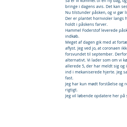
Så er vi kommet til en ny dag, o
bringe i dagens avis. Det kan se
Nu tilstunder påsken, og vi gør 
Der er plantet hornvioler langs h
holdt i påskens farver.
Hammel Foderstof leverede påske
indkøb.
Meget af dagen gik med at fortæl
aflyst. Jeg ved jo, at coronaen ik
forsvundet til september. Derfor
alternativt. Vi lader som om vi 
allerede 5, der har meldt sig og 
ind i mekaniserede hjerte. Jeg s
fast.
Jeg har kun mødt forståelse og re
rigtigt.
Jeg vil løbende opdatere her på 