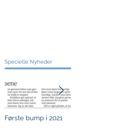
More
Specielle Nyheder
Første bump i 2021
Sjov i børnehøjde.