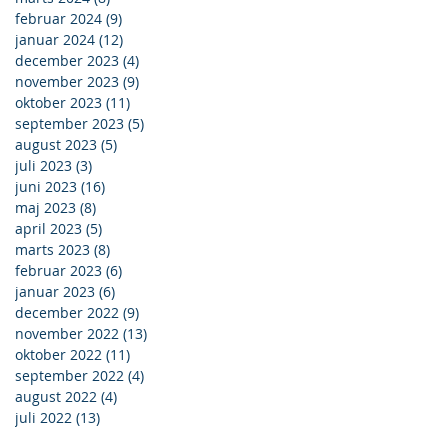
februar 2024
(9)
9 indlæg
januar 2024
(12)
12 indlæg
december 2023
(4)
4 indlæg
november 2023
(9)
9 indlæg
oktober 2023
(11)
11 indlæg
september 2023
(5)
5 indlæg
august 2023
(5)
5 indlæg
juli 2023
(3)
3 indlæg
juni 2023
(16)
16 indlæg
maj 2023
(8)
8 indlæg
april 2023
(5)
5 indlæg
marts 2023
(8)
8 indlæg
februar 2023
(6)
6 indlæg
januar 2023
(6)
6 indlæg
december 2022
(9)
9 indlæg
november 2022
(13)
13 indlæg
oktober 2022
(11)
11 indlæg
september 2022
(4)
4 indlæg
august 2022
(4)
4 indlæg
juli 2022
(13)
13 indlæg