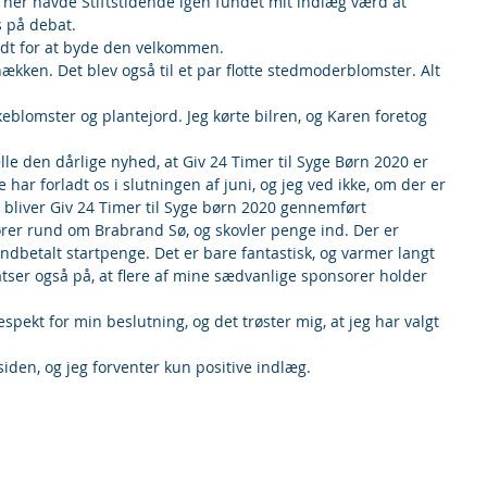
g her havde Stiftstidende igen fundet mit indlæg værd at 
s på debat.
lidt for at byde den velkommen.
ækken. Det blev også til et par flotte stedmoderblomster. Alt 
blomster og plantejord. Jeg kørte bilren, og Karen foretog 
le den dårlige nyhed, at Giv 24 Timer til Syge Børn 2020 er 
ke har forladt os i slutningen af juni, og jeg ved ikke, om der er 
 bliver Giv 24 Timer til Syge børn 2020 gennemført 
kører rund om Brabrand Sø, og skovler penge ind. Der er 
indbetalt startpenge. Det er bare fantastisk, og varmer langt 
atser også på, at flere af mine sædvanlige sponsorer holder 
spekt for min beslutning, og det trøster mig, at jeg har valgt 
siden, og jeg forventer kun positive indlæg.