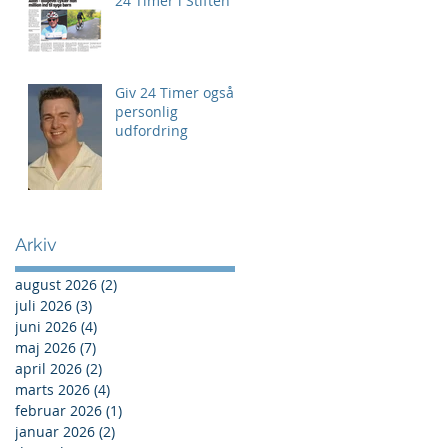
24 Timer i Stiften
Giv 24 Timer også
personlig
udfordring
Arkiv
august 2026
(2)
2 indlæg
juli 2026
(3)
3 indlæg
juni 2026
(4)
4 indlæg
maj 2026
(7)
7 indlæg
april 2026
(2)
2 indlæg
marts 2026
(4)
4 indlæg
februar 2026
(1)
1 indlæg
januar 2026
(2)
2 indlæg