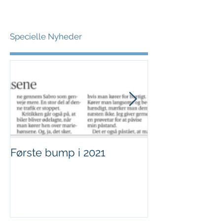
Specielle Nyheder
Første bump i 2021
Sjov i børnehø