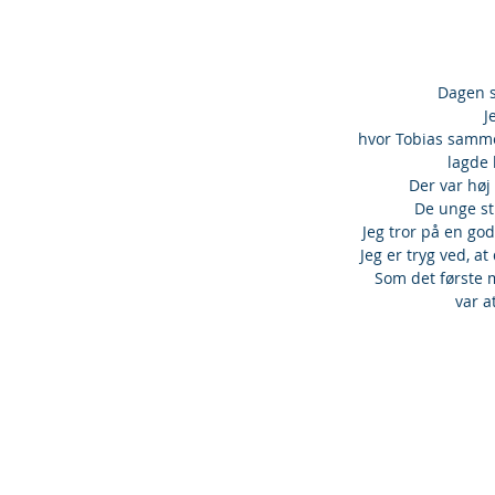
 Dagen s
J
hvor Tobias samm
lagde 
Der var høj
De unge st
Jeg tror på en g
Jeg er tryg ved, a
Som det første m
var a