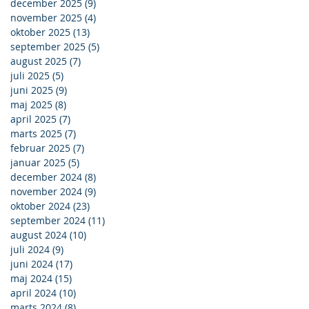
december 2025
(9)
9 indlæg
november 2025
(4)
4 indlæg
oktober 2025
(13)
13 indlæg
september 2025
(5)
5 indlæg
august 2025
(7)
7 indlæg
juli 2025
(5)
5 indlæg
juni 2025
(9)
9 indlæg
maj 2025
(8)
8 indlæg
april 2025
(7)
7 indlæg
marts 2025
(7)
7 indlæg
februar 2025
(7)
7 indlæg
januar 2025
(5)
5 indlæg
december 2024
(8)
8 indlæg
november 2024
(9)
9 indlæg
oktober 2024
(23)
23 indlæg
september 2024
(11)
11 indlæg
august 2024
(10)
10 indlæg
juli 2024
(9)
9 indlæg
juni 2024
(17)
17 indlæg
maj 2024
(15)
15 indlæg
april 2024
(10)
10 indlæg
marts 2024
(8)
8 indlæg