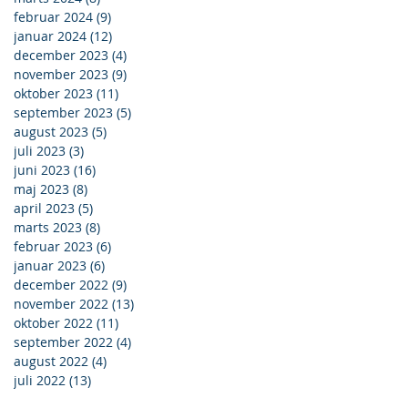
februar 2024
(9)
9 indlæg
januar 2024
(12)
12 indlæg
december 2023
(4)
4 indlæg
november 2023
(9)
9 indlæg
oktober 2023
(11)
11 indlæg
september 2023
(5)
5 indlæg
august 2023
(5)
5 indlæg
juli 2023
(3)
3 indlæg
juni 2023
(16)
16 indlæg
maj 2023
(8)
8 indlæg
april 2023
(5)
5 indlæg
marts 2023
(8)
8 indlæg
februar 2023
(6)
6 indlæg
januar 2023
(6)
6 indlæg
december 2022
(9)
9 indlæg
november 2022
(13)
13 indlæg
oktober 2022
(11)
11 indlæg
september 2022
(4)
4 indlæg
august 2022
(4)
4 indlæg
juli 2022
(13)
13 indlæg