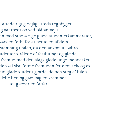
tartede rigtig dejligt, trods regnbyger.
eg var mødt op ved Blåbærvej 1,
en med sine øvrige glade studenterkammerater,
kørslen forbi for at hente en af dem.
 stemning i bilen, da den ankom til Sabro.
udenter strålede af festhumør og glæde.
od fremtid med den slags glade unge mennesker.
t de skal skal forme fremtiden for dem selv og os.
in glade student gjorde, da han steg af bilen,
t løbe hen og give mig en krammer.
Det glæder en farfar.