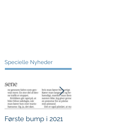
More
Specielle Nyheder
Første bump i 2021
Sjov i børnehøjde.