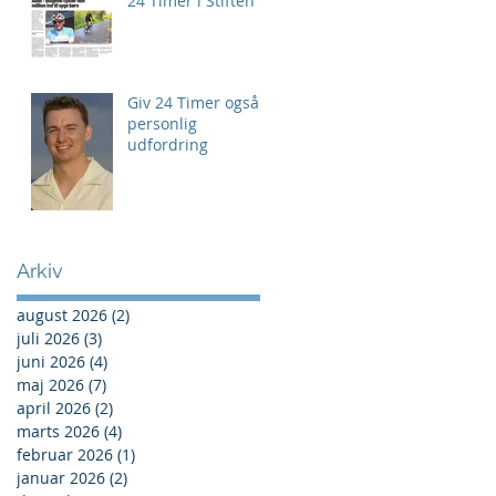
24 Timer i Stiften
Giv 24 Timer også
personlig
udfordring
Arkiv
august 2026
(2)
2 indlæg
juli 2026
(3)
3 indlæg
juni 2026
(4)
4 indlæg
maj 2026
(7)
7 indlæg
april 2026
(2)
2 indlæg
marts 2026
(4)
4 indlæg
februar 2026
(1)
1 indlæg
januar 2026
(2)
2 indlæg