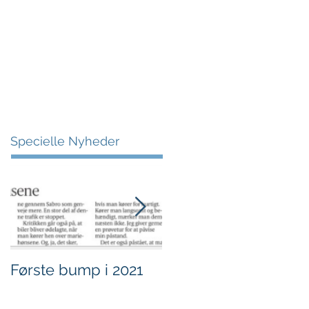
More
Specielle Nyheder
Første bump i 2021
Sjov i børnehøjde.