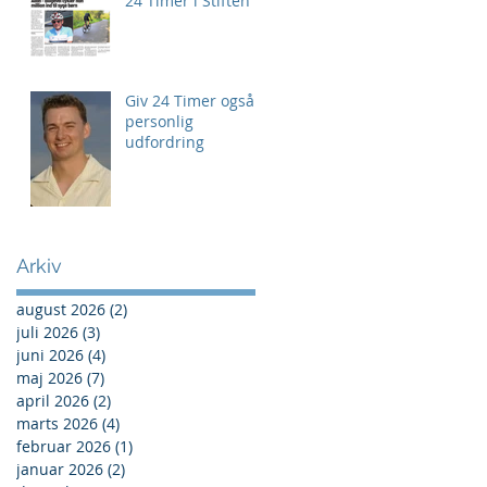
24 Timer i Stiften
Giv 24 Timer også
personlig
udfordring
Arkiv
august 2026
(2)
2 indlæg
juli 2026
(3)
3 indlæg
juni 2026
(4)
4 indlæg
maj 2026
(7)
7 indlæg
april 2026
(2)
2 indlæg
marts 2026
(4)
4 indlæg
februar 2026
(1)
1 indlæg
januar 2026
(2)
2 indlæg