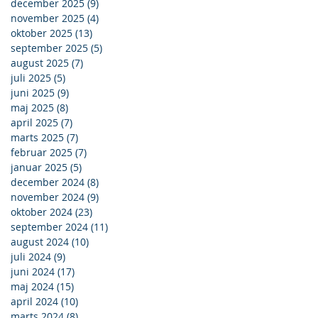
december 2025
(9)
9 indlæg
november 2025
(4)
4 indlæg
oktober 2025
(13)
13 indlæg
september 2025
(5)
5 indlæg
august 2025
(7)
7 indlæg
juli 2025
(5)
5 indlæg
juni 2025
(9)
9 indlæg
maj 2025
(8)
8 indlæg
april 2025
(7)
7 indlæg
marts 2025
(7)
7 indlæg
februar 2025
(7)
7 indlæg
januar 2025
(5)
5 indlæg
december 2024
(8)
8 indlæg
november 2024
(9)
9 indlæg
oktober 2024
(23)
23 indlæg
september 2024
(11)
11 indlæg
august 2024
(10)
10 indlæg
juli 2024
(9)
9 indlæg
juni 2024
(17)
17 indlæg
maj 2024
(15)
15 indlæg
april 2024
(10)
10 indlæg
marts 2024
(8)
8 indlæg