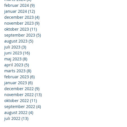
februar 2024
(9)
9 indlæg
januar 2024
(12)
12 indlæg
december 2023
(4)
4 indlæg
november 2023
(9)
9 indlæg
oktober 2023
(11)
11 indlæg
september 2023
(5)
5 indlæg
august 2023
(5)
5 indlæg
juli 2023
(3)
3 indlæg
juni 2023
(16)
16 indlæg
maj 2023
(8)
8 indlæg
april 2023
(5)
5 indlæg
marts 2023
(8)
8 indlæg
februar 2023
(6)
6 indlæg
januar 2023
(6)
6 indlæg
december 2022
(9)
9 indlæg
november 2022
(13)
13 indlæg
oktober 2022
(11)
11 indlæg
september 2022
(4)
4 indlæg
august 2022
(4)
4 indlæg
juli 2022
(13)
13 indlæg