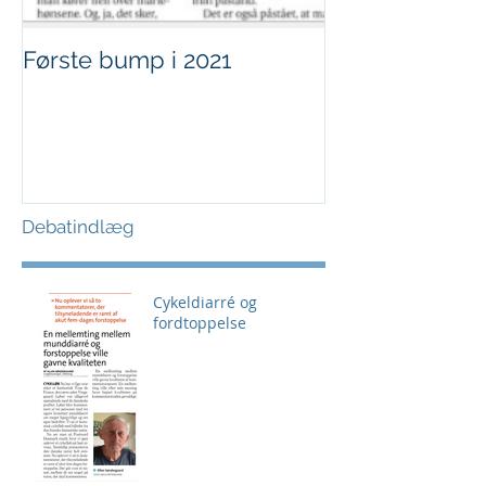
Første bump i 2021
Sjov i børnehø
Debatindlæg
Cykeldiarré og
fordtoppelse