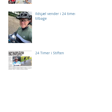
Ildsjæl vender i 24 timer
tilbage
24 Timer i Stiften
Giv 24 Timer også
personlig udfordring