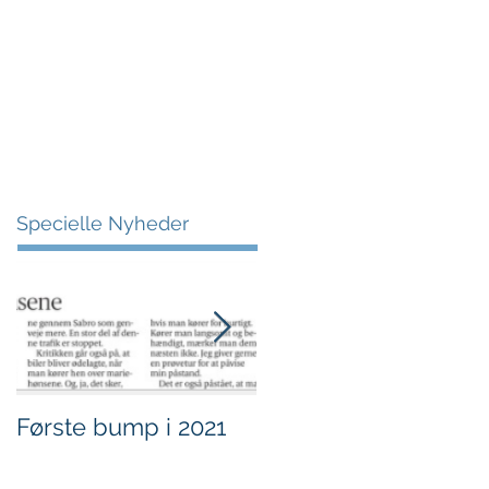
More
Specielle Nyheder
Første bump i 2021
Sjov i børnehøjde.