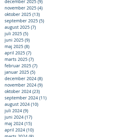
december 2025
(9)
9 indlæg
november 2025
(4)
4 indlæg
oktober 2025
(13)
13 indlæg
september 2025
(5)
5 indlæg
august 2025
(7)
7 indlæg
juli 2025
(5)
5 indlæg
juni 2025
(9)
9 indlæg
maj 2025
(8)
8 indlæg
april 2025
(7)
7 indlæg
marts 2025
(7)
7 indlæg
februar 2025
(7)
7 indlæg
januar 2025
(5)
5 indlæg
december 2024
(8)
8 indlæg
november 2024
(9)
9 indlæg
oktober 2024
(23)
23 indlæg
september 2024
(11)
11 indlæg
august 2024
(10)
10 indlæg
juli 2024
(9)
9 indlæg
juni 2024
(17)
17 indlæg
maj 2024
(15)
15 indlæg
april 2024
(10)
10 indlæg
marts 2024
(8)
8 indlæg