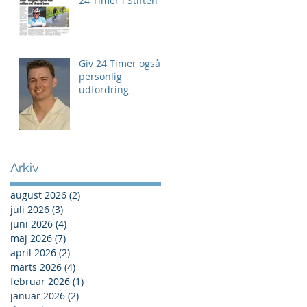
24 Timer i Stiften
Giv 24 Timer også
personlig
udfordring
Arkiv
august 2026
(2)
2 indlæg
juli 2026
(3)
3 indlæg
juni 2026
(4)
4 indlæg
maj 2026
(7)
7 indlæg
april 2026
(2)
2 indlæg
marts 2026
(4)
4 indlæg
februar 2026
(1)
1 indlæg
januar 2026
(2)
2 indlæg