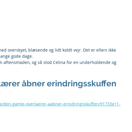
d overskyet, blæsende og lidt koldt vejr. Det er ellers ikke 
mange gode dage. 
den aftensmaden, og så stod Celina for en underholdende og 
ærer åbner erindringsskuffen 
k/a/den-gamle-overlaerer-aabner-erindringsskuffen/91733e11-