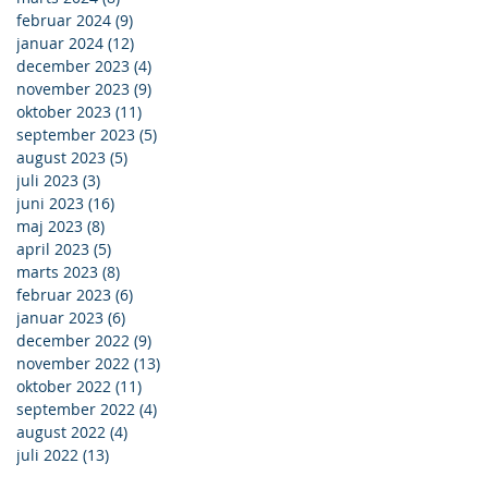
februar 2024
(9)
9 indlæg
januar 2024
(12)
12 indlæg
december 2023
(4)
4 indlæg
november 2023
(9)
9 indlæg
oktober 2023
(11)
11 indlæg
september 2023
(5)
5 indlæg
august 2023
(5)
5 indlæg
juli 2023
(3)
3 indlæg
juni 2023
(16)
16 indlæg
maj 2023
(8)
8 indlæg
april 2023
(5)
5 indlæg
marts 2023
(8)
8 indlæg
februar 2023
(6)
6 indlæg
januar 2023
(6)
6 indlæg
december 2022
(9)
9 indlæg
november 2022
(13)
13 indlæg
oktober 2022
(11)
11 indlæg
september 2022
(4)
4 indlæg
august 2022
(4)
4 indlæg
juli 2022
(13)
13 indlæg