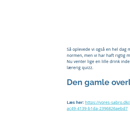
Så oplevede vi også en hel dag me
normen, men vi har haft rigtig 
Nu venter lige en lille drink in
lærerig quizz.
Den gamle overl
Læs her: 
https://vores-sabro.d
ac49-4139-b1da-2396826aebd7