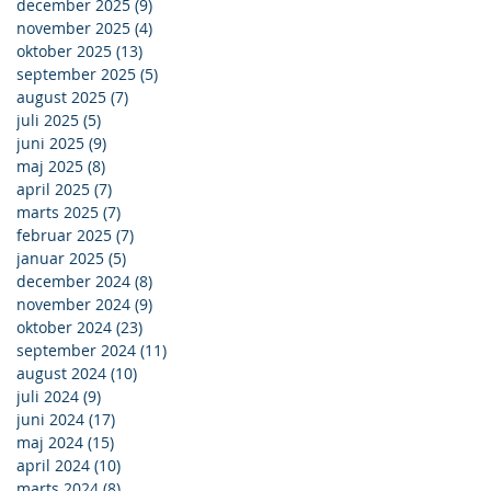
december 2025
(9)
9 indlæg
november 2025
(4)
4 indlæg
oktober 2025
(13)
13 indlæg
september 2025
(5)
5 indlæg
august 2025
(7)
7 indlæg
juli 2025
(5)
5 indlæg
juni 2025
(9)
9 indlæg
maj 2025
(8)
8 indlæg
april 2025
(7)
7 indlæg
marts 2025
(7)
7 indlæg
februar 2025
(7)
7 indlæg
januar 2025
(5)
5 indlæg
december 2024
(8)
8 indlæg
november 2024
(9)
9 indlæg
oktober 2024
(23)
23 indlæg
september 2024
(11)
11 indlæg
august 2024
(10)
10 indlæg
juli 2024
(9)
9 indlæg
juni 2024
(17)
17 indlæg
maj 2024
(15)
15 indlæg
april 2024
(10)
10 indlæg
marts 2024
(8)
8 indlæg