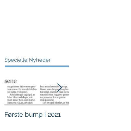
More
Specielle Nyheder
Første bump i 2021
Sjov i børnehøjde.