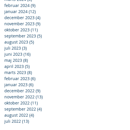
februar 2024
(9)
9 indlæg
januar 2024
(12)
12 indlæg
december 2023
(4)
4 indlæg
november 2023
(9)
9 indlæg
oktober 2023
(11)
11 indlæg
september 2023
(5)
5 indlæg
august 2023
(5)
5 indlæg
juli 2023
(3)
3 indlæg
juni 2023
(16)
16 indlæg
maj 2023
(8)
8 indlæg
april 2023
(5)
5 indlæg
marts 2023
(8)
8 indlæg
februar 2023
(6)
6 indlæg
januar 2023
(6)
6 indlæg
december 2022
(9)
9 indlæg
november 2022
(13)
13 indlæg
oktober 2022
(11)
11 indlæg
september 2022
(4)
4 indlæg
august 2022
(4)
4 indlæg
juli 2022
(13)
13 indlæg