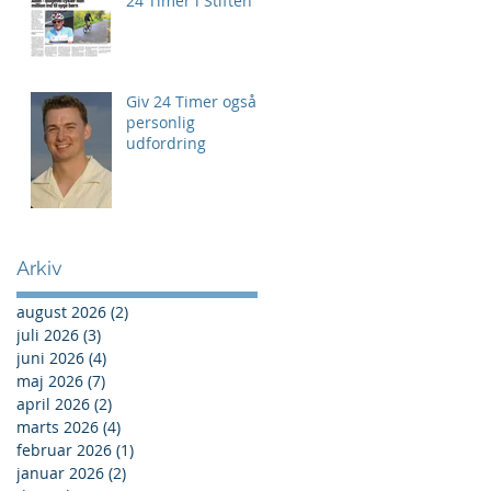
24 Timer i Stiften
Giv 24 Timer også
personlig
udfordring
Arkiv
august 2026
(2)
2 indlæg
juli 2026
(3)
3 indlæg
juni 2026
(4)
4 indlæg
maj 2026
(7)
7 indlæg
april 2026
(2)
2 indlæg
marts 2026
(4)
4 indlæg
februar 2026
(1)
1 indlæg
januar 2026
(2)
2 indlæg