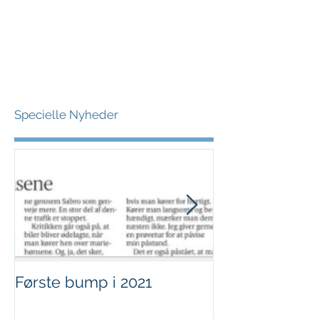
Specielle Nyheder
Første bump i 2021
Sjov i børnehø