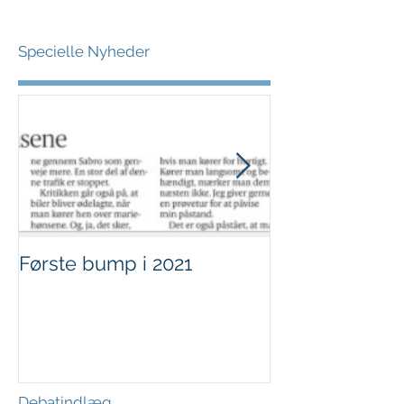
Specielle Nyheder
Første bump i 2021
Sjov i børnehø
Debatindlæg