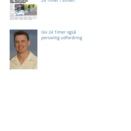
24 Timer i Stiften
Giv 24 Timer også
personlig udfordring
Arkiv
august 2026
(2)
2 indlæg
juli 2026
(3)
3 indlæg
juni 2026
(4)
4 indlæg
maj 2026
(7)
7 indlæg
april 2026
(2)
2 indlæg
marts 2026
(4)
4 indlæg