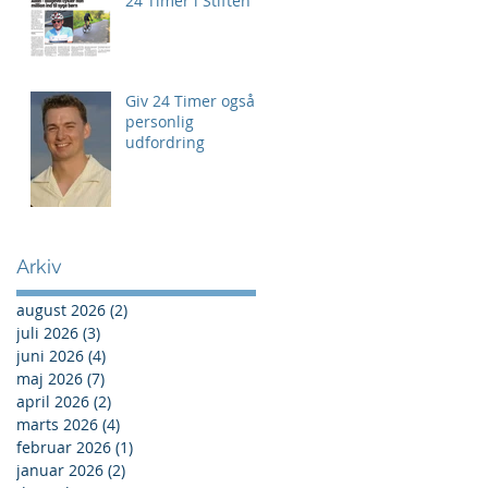
24 Timer i Stiften
Giv 24 Timer også
personlig
udfordring
Arkiv
august 2026
(2)
2 indlæg
juli 2026
(3)
3 indlæg
juni 2026
(4)
4 indlæg
maj 2026
(7)
7 indlæg
april 2026
(2)
2 indlæg
marts 2026
(4)
4 indlæg
februar 2026
(1)
1 indlæg
januar 2026
(2)
2 indlæg