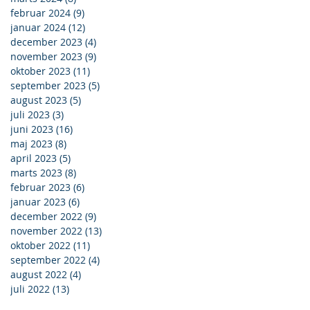
februar 2024
(9)
9 indlæg
januar 2024
(12)
12 indlæg
december 2023
(4)
4 indlæg
november 2023
(9)
9 indlæg
oktober 2023
(11)
11 indlæg
september 2023
(5)
5 indlæg
august 2023
(5)
5 indlæg
juli 2023
(3)
3 indlæg
juni 2023
(16)
16 indlæg
maj 2023
(8)
8 indlæg
april 2023
(5)
5 indlæg
marts 2023
(8)
8 indlæg
februar 2023
(6)
6 indlæg
januar 2023
(6)
6 indlæg
december 2022
(9)
9 indlæg
november 2022
(13)
13 indlæg
oktober 2022
(11)
11 indlæg
september 2022
(4)
4 indlæg
august 2022
(4)
4 indlæg
juli 2022
(13)
13 indlæg