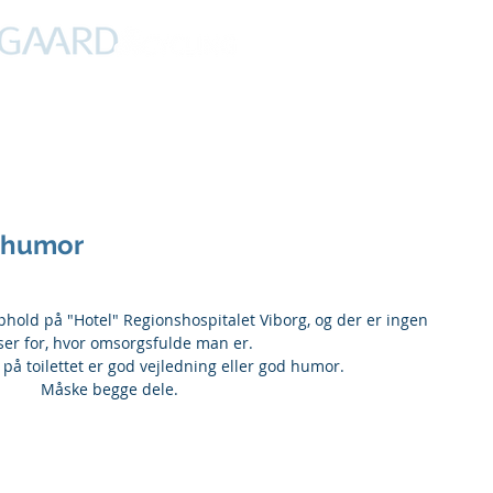
PROFIL
NYHEDER
DEBAT
CYKLING
FERIER
d humor
ophold på "Hotel" Regionshospitalet Viborg, og der er ingen 
er for, hvor omsorgsfulde man er. 
på toilettet er god vejledning eller god humor. 
Måske begge dele.