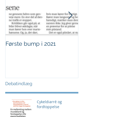
Første bump i 2021
Sjov i børnehø
Debatindlæg
Cykeldiarré og
fordtoppelse