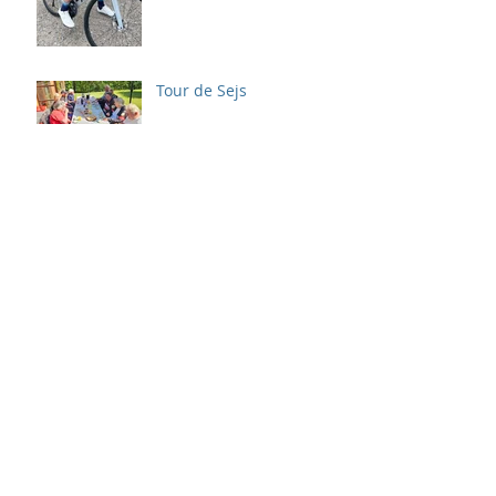
Tour de Sejs
Ildsjæl vender i 24 timer
tilbage
24 Timer i Stiften
Giv 24 Timer også