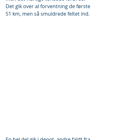
Det gik over al forventning de første 
51 km, men så smuldrede feltet ind. 
En hel del gik i depot, andre faldt fra. 