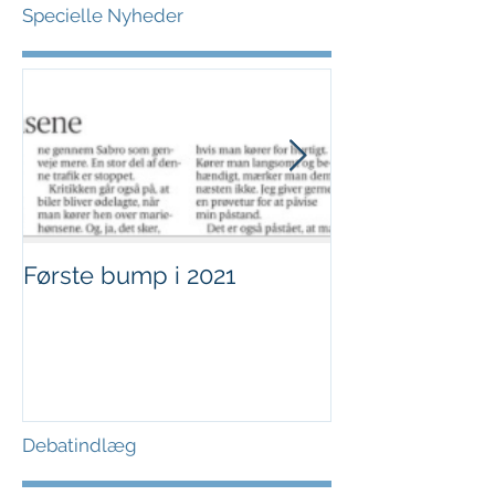
Specielle Nyheder
Første bump i 2021
Sjov i børnehø
Debatindlæg