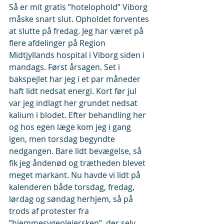
Så er mit gratis ”hotelophold” Viborg 
måske snart slut. Opholdet forventes 
at slutte på fredag. Jeg har været på 
flere afdelinger på Region 
Midtjyllands hospital i Viborg siden i 
mandags. Først årsagen. Set i 
bakspejlet har jeg i et par måneder 
haft lidt nedsat energi. Kort før jul 
var jeg indlagt her grundet nedsat 
kalium i blodet. Efter behandling her 
og hos egen læge kom jeg i gang 
igen, men torsdag begyndte 
nedgangen. Bare lidt bevægelse, så 
fik jeg åndenød og trætheden blevet 
meget markant. Nu havde vi lidt på 
kalenderen både torsdag, fredag, 
lørdag og søndag herhjem, så på 
trods af protester fra 
”hjemmesygeplejersken”, der selv 