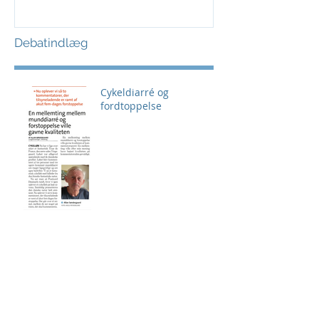
Debatindlæg
Cykeldiarré og
fordtoppelse
24 Timer i Vores
Brabrand
Første tur med nyt