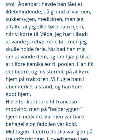
stol.  Åbenbart havde han fået et 
ildebefindende, på grund af varmen, 
sukkersygen, medicinen, men jeg 
aftalte, at jeg ville køre ham hjem, 
når vi kørte til Mêda. Jeg har tilbudt 
at vande jordbærrene før, men jeg 
skulle holde ferie. Nu bad han mig 
om at vande dem, og om hjælp til at 
at tilføre kemikalier til poolen. Han fik 
det bedre, og insisterede på at køre 
hjem på traktoren. Vi flugte ham i 
ubemærket afstand, og han kom 
godt hjem. 
Herefter kom ture til Trancoso i 
modvind, men på "højderyggen" 
hjem i medvind. Varmen var bare 
behagelig og fadøllen var kold.
Middagen i Centro de Dia var igen på 
tre udfordringer. Hovedretten igen 