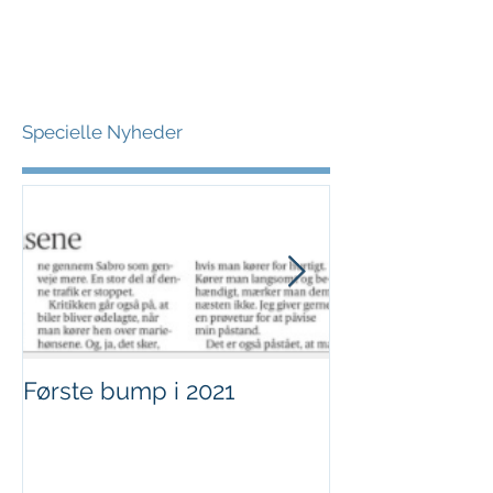
Specielle Nyheder
Første bump i 2021
Sjov i børnehø