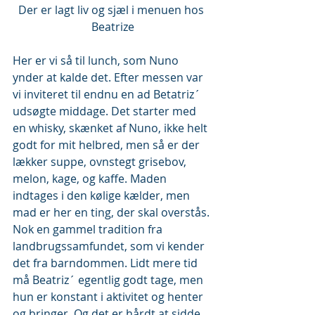
Der er lagt liv og sjæl i menuen hos 
Beatrize
Her er vi så til lunch, som Nuno 
ynder at kalde det. Efter messen var 
vi inviteret til endnu en ad Betatriz´ 
udsøgte middage. Det starter med 
en whisky, skænket af Nuno, ikke helt 
godt for mit helbred, men så er der 
lækker suppe, ovnstegt grisebov, 
melon, kage, og kaffe. Maden 
indtages i den kølige kælder, men 
mad er her en ting, der skal overstås. 
Nok en gammel tradition fra 
landbrugssamfundet, som vi kender 
det fra barndommen. Lidt mere tid 
må Beatriz´ egentlig godt tage, men 
hun er konstant i aktivitet og henter 
og bringer. Og det er hårdt at sidde 