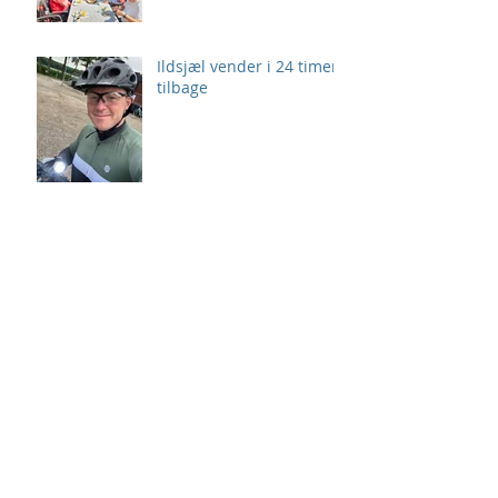
Ildsjæl vender i 24 timer
tilbage
24 Timer i Stiften
Giv 24 Timer også
personlig udfordring