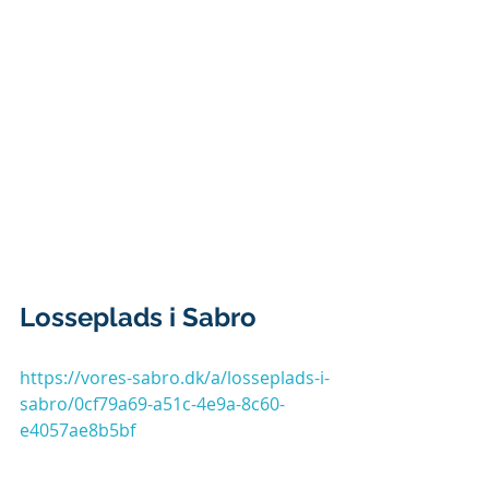
Losseplads i Sabro
https://vores-sabro.dk/a/losseplads-i-
sabro/0cf79a69-a51c-4e9a-8c60-
e4057ae8b5bf