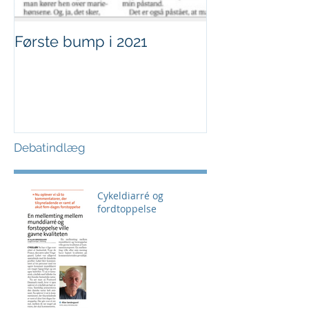
Første bump i 2021
Sjov i børnehø
Debatindlæg
Cykeldiarré og
fordtoppelse