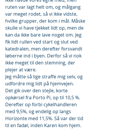
ikke havde vores egne med, men 
ruten var lagt helt om, og målgang 
var meget rodet, så vi ikke vidste, 
hvilke grupper, der kom i mål. Måske 
skulle vi have tjekket lidt op, men de 
kan da ikke bare lave noget om. Jeg 
fik lidt rullen ved start og slut ved 
katedralen, men derefter forsvandt 
løberne ind i byen. Derfor så vi nok 
ikke meget til den stemning, der 
plejer at være.
Jeg måtte så lige straffe mig selv, og 
udfordre mig lidt på hjemvejen.
Det gik over den stejle, korte 
opkørsel fra Porto Pi, op til 10,5 %. 
Derefter op forbi cykelhandleren 
med 9,5%, og endelig op langs 
Horizonte med 11,5%. Så var der tid 
til en fadøl, inden Karen kom hjem. 