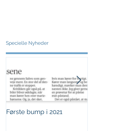
Specielle Nyheder
Første bump i 2021
Sjov i børnehø