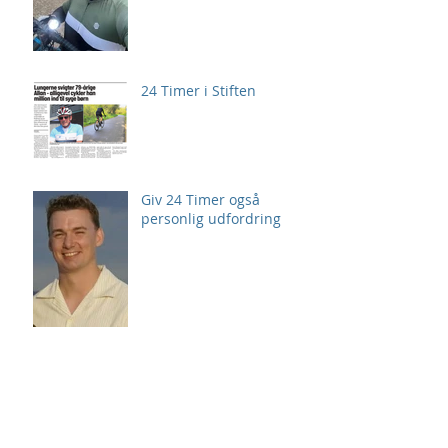
24 Timer i Stiften
Giv 24 Timer også
personlig udfordring
Arkiv
august 2026
(2)
2 indlæg
juli 2026
(3)
3 indlæg