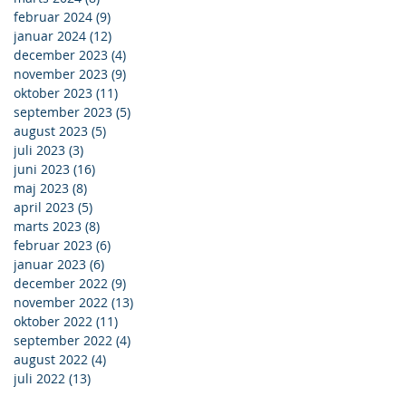
februar 2024
(9)
9 indlæg
januar 2024
(12)
12 indlæg
december 2023
(4)
4 indlæg
november 2023
(9)
9 indlæg
oktober 2023
(11)
11 indlæg
september 2023
(5)
5 indlæg
august 2023
(5)
5 indlæg
juli 2023
(3)
3 indlæg
juni 2023
(16)
16 indlæg
maj 2023
(8)
8 indlæg
april 2023
(5)
5 indlæg
marts 2023
(8)
8 indlæg
februar 2023
(6)
6 indlæg
januar 2023
(6)
6 indlæg
december 2022
(9)
9 indlæg
november 2022
(13)
13 indlæg
oktober 2022
(11)
11 indlæg
september 2022
(4)
4 indlæg
august 2022
(4)
4 indlæg
juli 2022
(13)
13 indlæg