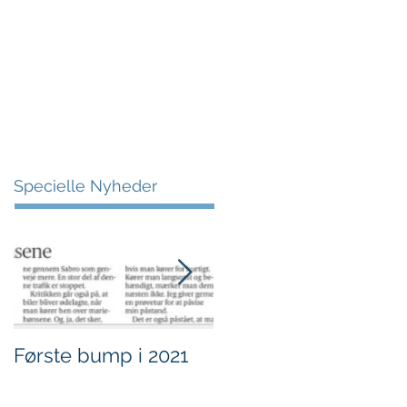
More
Specielle Nyheder
Første bump i 2021
Sjov i børnehøjde.