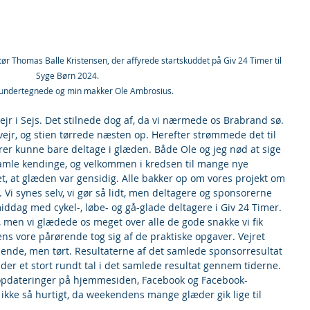
ktør Thomas Balle Kristensen, der affyrede startskuddet på Giv 24 Timer til 
Syge Børn 2024. 
 undertegnede og min makker Ole Ambrosius.
r i Sejs. Det stilnede dog af, da vi nærmede os Brabrand sø. 
rvejr, og stien tørrede næsten op. Herefter strømmede det til 
rer kunne bare deltage i glæden. Både Ole og jeg nød at sige 
amle kendinge, og velkommen i kredsen til mange nye 
, at glæden var gensidig. Alle bakker op om vores projekt om 
 Vi synes selv, vi gør så lidt, men deltagere og sponsorerne 
iddag med cykel-, løbe- og gå-glade deltagere i Giv 24 Timer. 
, men vi glædede os meget over alle de gode snakke vi fik 
s vore pårørende tog sig af de praktiske opgaver. Vejret 
æsende, men tørt. Resultaterne af det samlede sponsorresultat 
under et stort rundt tal i det samlede resultat gennem tiderne. 
opdateringer på hjemmesiden, Facebook og Facebook-
ke så hurtigt, da weekendens mange glæder gik lige til 