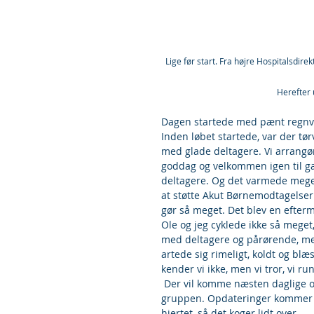
Lige før start. Fra højre Hospitalsdire
Herefter
Dagen startede med pænt regnvej
Inden løbet startede, var der tø
med glade deltagere. Vi arrangø
goddag og velkommen igen til g
deltagere. Og det varmede meget
at støtte Akut Børnemodtagelser.
gør så meget. Det blev en efterm
Ole og jeg cyklede ikke så meget
med deltagere og pårørende, men
artede sig rimeligt, koldt og bl
kender vi ikke, men vi tror, vi r
 Der vil komme næsten daglige 
gruppen. Opdateringer kommer ik
hjertet, så det koger lidt over.