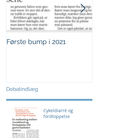
Første bump i 2021
Sjov i børnehø
Debatindlæg
Cykeldiarré og
fordtoppelse